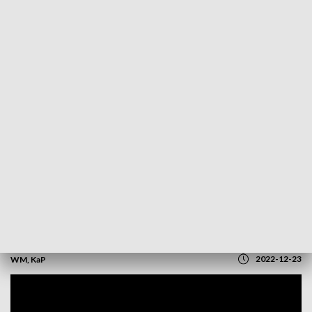
POWRÓT DO
OLSZTYN
TVP REGIONY
Kto jeszcze pisze kartki? "Życzenia od
serca"
2022-12-23
WM, KaP