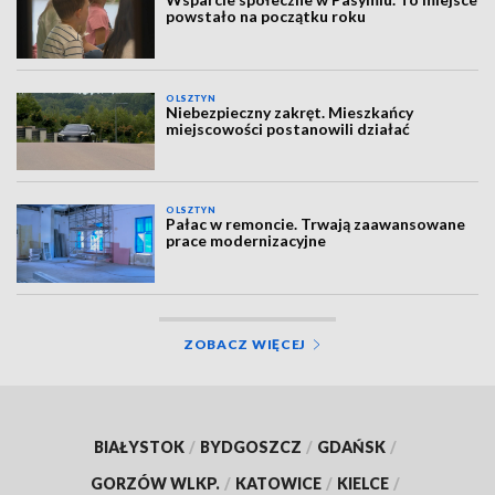
powstało na początku roku
OLSZTYN
Niebezpieczny zakręt. Mieszkańcy
miejscowości postanowili działać
OLSZTYN
Pałac w remoncie. Trwają zaawansowane
prace modernizacyjne
ZOBACZ WIĘCEJ
BIAŁYSTOK
/
BYDGOSZCZ
/
GDAŃSK
/
GORZÓW WLKP.
/
KATOWICE
/
KIELCE
/