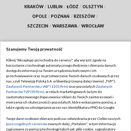
KRAKÓW
/
LUBLIN
/
ŁÓDŹ
/
OLSZTYN
/
OPOLE
/
POZNAŃ
/
RZESZÓW
/
SZCZECIN
/
WARSZAWA
/
WROCŁAW
Szanujemy Twoją prywatność
Dołącz do nas:
Kliknij "Akceptuję i przechodzę do serwisu", aby wyrazić zgody na
korzystanie z technologii automatycznego śledzenia i zbierania danych,
TVP
dostęp do informacji na Twoim urządzeniu końcowym i ich
Abonament TVP
przechowywanie oraz na przetwarzanie Twoich danych osobowych przez
Regulamin TVP
nas, czyli Telewizję Polską S.A. w likwidacji (zwaną dalej również „TVP”),
Emisja w TVP
Polityka prywatności
Zaufanych Partnerów z IAB* (1201 firm)
oraz pozostałych
Zaufanych
Partnerów TVP (93 firm)
, w celach marketingowych (w tym do
Centrum informacji TVP
Moje zgody
zautomatyzowanego dopasowania reklam do Twoich zainteresowań i
mierzenia ich skuteczności) i pozostałych, które wskazujemy poniżej, a
Naziemna Telewizja Cyfrowa
Pomoc
także zgody na udostępnianie przez nas identyfikatora PPID do Google.
Sklep TVP
Biuro reklamy
Twoje dane osobowe zbierane podczas odwiedzania przez Ciebie naszych
Rada Programowa
Kontakt
poszczególnych serwisów
zwanych dalej „Portalem”, w tym informacje
zapisywane za pomocą technologii takich jak: pliki cookie, sygnalizatory