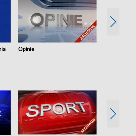
nia
Opinie
Opinie Elblą