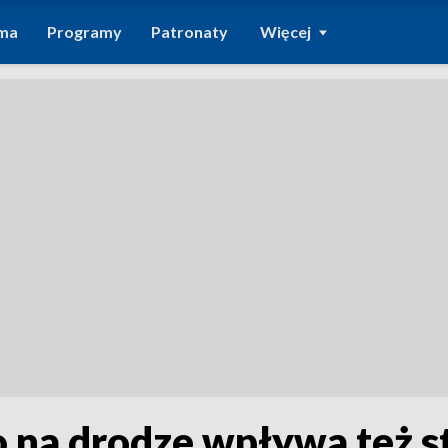
ma
Programy
Patronaty
Więcej
na drodze wpływa też st