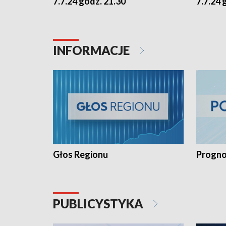
7.7.24 godz. 21.30
7.7.24 
INFORMACJE
Głos Regionu
Progno
PUBLICYSTYKA