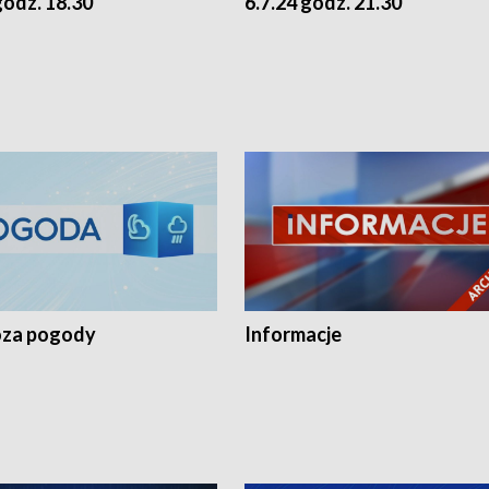
godz. 18.30
6.7.24 godz. 21.30
za pogody
Informacje