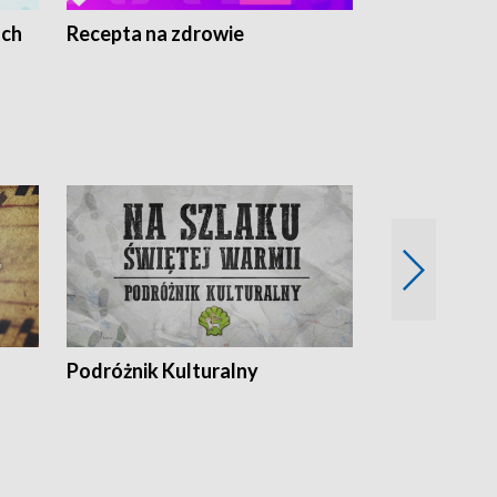
ach
Recepta na zdrowie
Wybieram z
Podróżnik Kulturalny
Okolice Szla