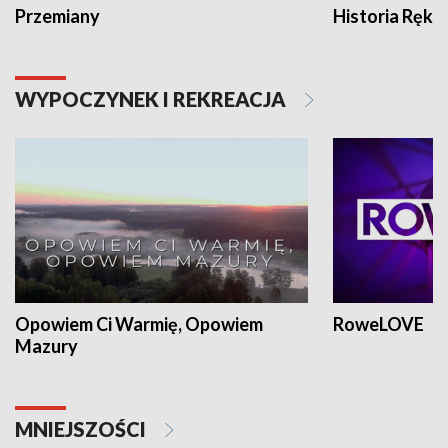
Przemiany
Historia Ręką
WYPOCZYNEK I REKREACJA
Opowiem Ci Warmię, Opowiem
RoweLOVE
Mazury
MNIEJSZOŚCI