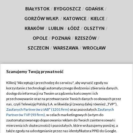
BIAŁYSTOK
/
BYDGOSZCZ
/
GDAŃSK
/
GORZÓW WLKP.
/
KATOWICE
/
KIELCE
/
KRAKÓW
/
LUBLIN
/
ŁÓDŹ
/
OLSZTYN
/
OPOLE
/
POZNAŃ
/
RZESZÓW
/
SZCZECIN
/
WARSZAWA
/
WROCŁAW
Szanujemy Twoją prywatność
Dołącz do nas:
Kliknij "Akceptuję i przechodzę do serwisu", aby wyrazić zgody na
korzystanie z technologii automatycznego śledzenia i zbierania danych,
TVP
dostęp do informacji na Twoim urządzeniu końcowym i ich
Abonament TVP
przechowywanie oraz na przetwarzanie Twoich danych osobowych przez
Regulamin TVP
nas, czyli Telewizję Polską S.A. w likwidacji (zwaną dalej również „TVP”),
Emisja w TVP
Zaufanych Partnerów z IAB* (1201 firm)
oraz pozostałych
Zaufanych
Polityka prywatności
Partnerów TVP (93 firm)
, w celach marketingowych (w tym do
Centrum informacji TVP
Moje zgody
zautomatyzowanego dopasowania reklam do Twoich zainteresowań i
mierzenia ich skuteczności) i pozostałych, które wskazujemy poniżej, a
Naziemna Telewizja Cyfrowa
Pomoc
także zgody na udostępnianie przez nas identyfikatora PPID do Google.