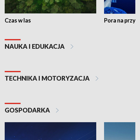
Czas w las
Pora na przyr
NAUKA I EDUKACJA
TECHNIKA I MOTORYZACJA
GOSPODARKA