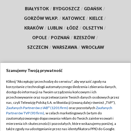
BIAŁYSTOK
/
BYDGOSZCZ
/
GDAŃSK
/
GORZÓW WLKP.
/
KATOWICE
/
KIELCE
/
KRAKÓW
/
LUBLIN
/
ŁÓDŹ
/
OLSZTYN
/
OPOLE
/
POZNAŃ
/
RZESZÓW
/
SZCZECIN
/
WARSZAWA
/
WROCŁAW
Szanujemy Twoją prywatność
Dołącz do nas:
Kliknij "Akceptuję i przechodzę do serwisu", aby wyrazić zgody na
korzystanie z technologii automatycznego śledzenia i zbierania danych,
TVP
dostęp do informacji na Twoim urządzeniu końcowym i ich
Abonament TVP
przechowywanie oraz na przetwarzanie Twoich danych osobowych przez
Regulamin TVP
nas, czyli Telewizję Polską S.A. w likwidacji (zwaną dalej również „TVP”),
Emisja w TVP
Zaufanych Partnerów z IAB* (1201 firm)
oraz pozostałych
Zaufanych
Polityka prywatności
Partnerów TVP (93 firm)
, w celach marketingowych (w tym do
Centrum informacji TVP
Moje zgody
zautomatyzowanego dopasowania reklam do Twoich zainteresowań i
mierzenia ich skuteczności) i pozostałych, które wskazujemy poniżej, a
Naziemna Telewizja Cyfrowa
Pomoc
także zgody na udostępnianie przez nas identyfikatora PPID do Google.