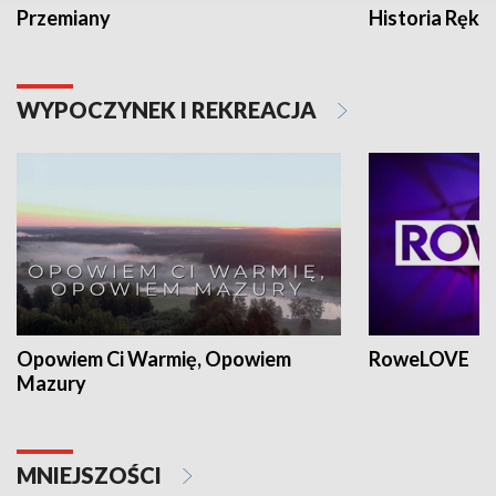
Przemiany
Historia Ręką
WYPOCZYNEK I REKREACJA
Opowiem Ci Warmię, Opowiem
RoweLOVE
Mazury
MNIEJSZOŚCI