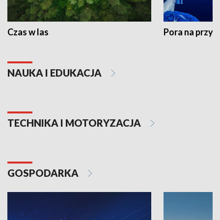
Czas w las
Pora na przyr
NAUKA I EDUKACJA
TECHNIKA I MOTORYZACJA
GOSPODARKA