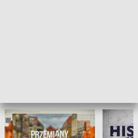
SPOŁECZEŃSTWO
Moje miejsce
Winda region
HISTORIA