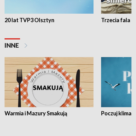
20 lat TVP3 Olsztyn
Trzecia fala -
INNE
Warmia i Mazury Smakują
Poczuj klimat