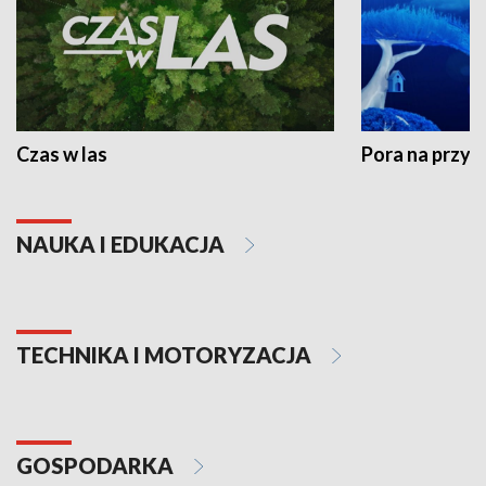
Czas w las
Pora na przyr
NAUKA I EDUKACJA
TECHNIKA I MOTORYZACJA
GOSPODARKA