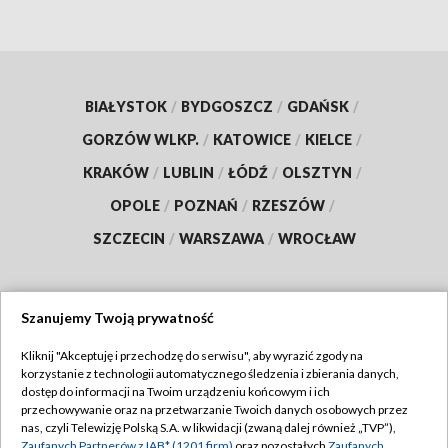
BIAŁYSTOK
/
BYDGOSZCZ
/
GDAŃSK
/
GORZÓW WLKP.
/
KATOWICE
/
KIELCE
/
KRAKÓW
/
LUBLIN
/
ŁÓDŹ
/
OLSZTYN
/
OPOLE
/
POZNAŃ
/
RZESZÓW
/
SZCZECIN
/
WARSZAWA
/
WROCŁAW
Szanujemy Twoją prywatność
Dołącz do nas:
Kliknij "Akceptuję i przechodzę do serwisu", aby wyrazić zgody na
korzystanie z technologii automatycznego śledzenia i zbierania danych,
TVP
dostęp do informacji na Twoim urządzeniu końcowym i ich
Abonament TVP
przechowywanie oraz na przetwarzanie Twoich danych osobowych przez
Regulamin TVP
nas, czyli Telewizję Polską S.A. w likwidacji (zwaną dalej również „TVP”),
Emisja w TVP
Zaufanych Partnerów z IAB* (1201 firm)
oraz pozostałych
Zaufanych
Polityka prywatności