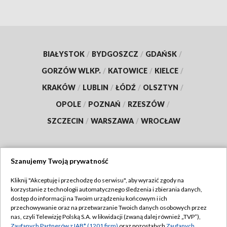
BIAŁYSTOK
/
BYDGOSZCZ
/
GDAŃSK
/
GORZÓW WLKP.
/
KATOWICE
/
KIELCE
/
KRAKÓW
/
LUBLIN
/
ŁÓDŹ
/
OLSZTYN
/
OPOLE
/
POZNAŃ
/
RZESZÓW
/
SZCZECIN
/
WARSZAWA
/
WROCŁAW
Szanujemy Twoją prywatność
Dołącz do nas:
Kliknij "Akceptuję i przechodzę do serwisu", aby wyrazić zgody na
korzystanie z technologii automatycznego śledzenia i zbierania danych,
TVP
dostęp do informacji na Twoim urządzeniu końcowym i ich
Abonament TVP
przechowywanie oraz na przetwarzanie Twoich danych osobowych przez
Regulamin TVP
nas, czyli Telewizję Polską S.A. w likwidacji (zwaną dalej również „TVP”),
Emisja w TVP
Zaufanych Partnerów z IAB* (1201 firm)
oraz pozostałych
Zaufanych
Polityka prywatności