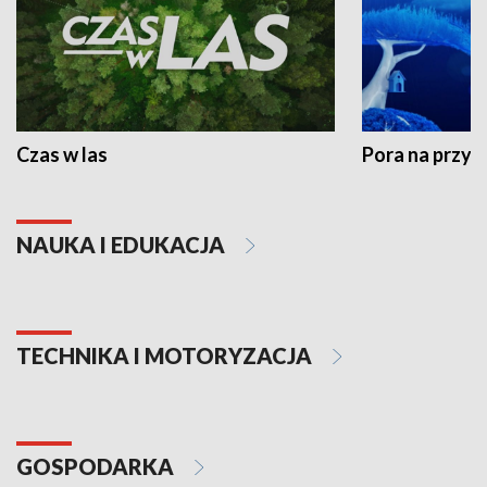
Czas w las
Pora na przyr
NAUKA I EDUKACJA
TECHNIKA I MOTORYZACJA
GOSPODARKA