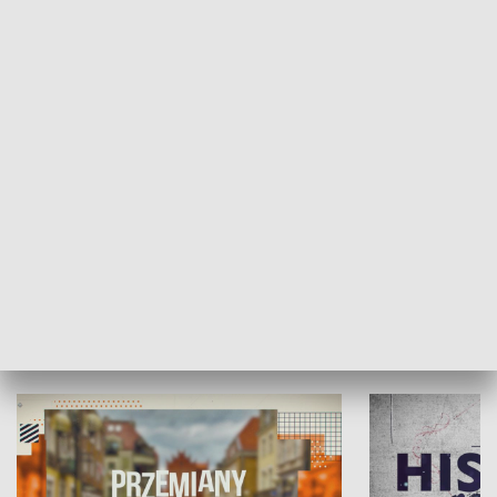
SPOŁECZEŃSTWO
Moje miejsce
Winda region
HISTORIA