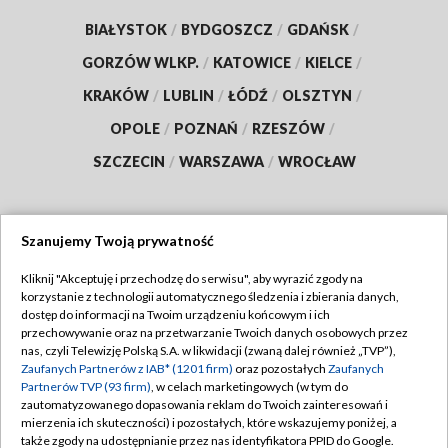
BIAŁYSTOK
/
BYDGOSZCZ
/
GDAŃSK
/
GORZÓW WLKP.
/
KATOWICE
/
KIELCE
/
KRAKÓW
/
LUBLIN
/
ŁÓDŹ
/
OLSZTYN
/
OPOLE
/
POZNAŃ
/
RZESZÓW
/
SZCZECIN
/
WARSZAWA
/
WROCŁAW
Szanujemy Twoją prywatność
Dołącz do nas:
Kliknij "Akceptuję i przechodzę do serwisu", aby wyrazić zgody na
korzystanie z technologii automatycznego śledzenia i zbierania danych,
TVP
dostęp do informacji na Twoim urządzeniu końcowym i ich
Abonament TVP
przechowywanie oraz na przetwarzanie Twoich danych osobowych przez
Regulamin TVP
nas, czyli Telewizję Polską S.A. w likwidacji (zwaną dalej również „TVP”),
Emisja w TVP
Zaufanych Partnerów z IAB* (1201 firm)
oraz pozostałych
Zaufanych
Polityka prywatności
Partnerów TVP (93 firm)
, w celach marketingowych (w tym do
Centrum informacji TVP
Moje zgody
zautomatyzowanego dopasowania reklam do Twoich zainteresowań i
mierzenia ich skuteczności) i pozostałych, które wskazujemy poniżej, a
Naziemna Telewizja Cyfrowa
Pomoc
także zgody na udostępnianie przez nas identyfikatora PPID do Google.