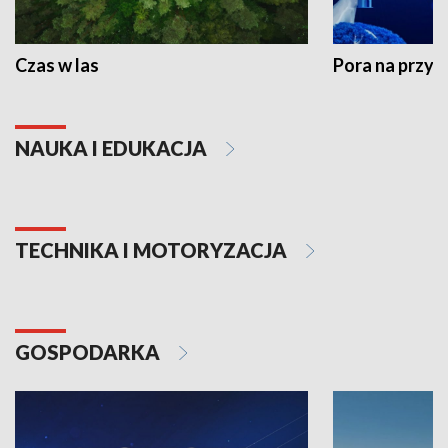
Czas w las
Pora na przyr
NAUKA I EDUKACJA
TECHNIKA I MOTORYZACJA
GOSPODARKA