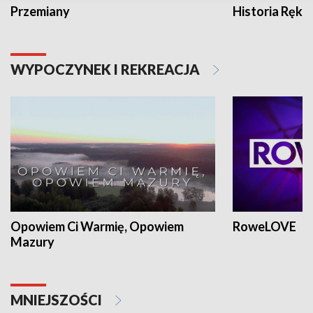
Przemiany
Historia Ręką
WYPOCZYNEK I REKREACJA
Opowiem Ci Warmię, Opowiem
RoweLOVE
Mazury
MNIEJSZOŚCI