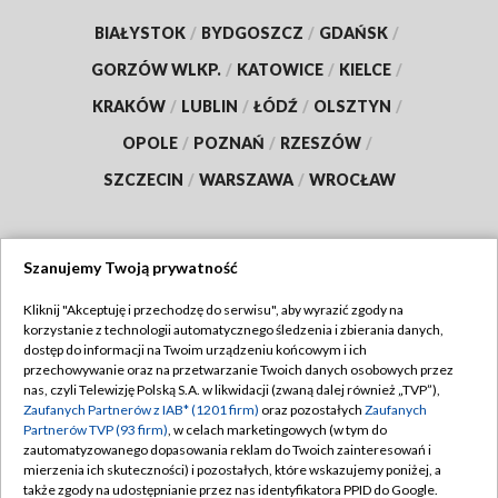
BIAŁYSTOK
/
BYDGOSZCZ
/
GDAŃSK
/
GORZÓW WLKP.
/
KATOWICE
/
KIELCE
/
KRAKÓW
/
LUBLIN
/
ŁÓDŹ
/
OLSZTYN
/
OPOLE
/
POZNAŃ
/
RZESZÓW
/
SZCZECIN
/
WARSZAWA
/
WROCŁAW
Szanujemy Twoją prywatność
Dołącz do nas:
Kliknij "Akceptuję i przechodzę do serwisu", aby wyrazić zgody na
korzystanie z technologii automatycznego śledzenia i zbierania danych,
TVP
dostęp do informacji na Twoim urządzeniu końcowym i ich
Abonament TVP
przechowywanie oraz na przetwarzanie Twoich danych osobowych przez
Regulamin TVP
nas, czyli Telewizję Polską S.A. w likwidacji (zwaną dalej również „TVP”),
Emisja w TVP
Zaufanych Partnerów z IAB* (1201 firm)
oraz pozostałych
Zaufanych
Polityka prywatności
Partnerów TVP (93 firm)
, w celach marketingowych (w tym do
Centrum informacji TVP
Moje zgody
zautomatyzowanego dopasowania reklam do Twoich zainteresowań i
mierzenia ich skuteczności) i pozostałych, które wskazujemy poniżej, a
Naziemna Telewizja Cyfrowa
Pomoc
także zgody na udostępnianie przez nas identyfikatora PPID do Google.