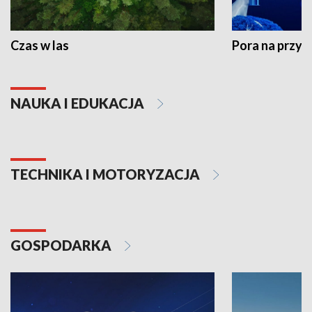
Czas w las
Pora na przyr
NAUKA I EDUKACJA
TECHNIKA I MOTORYZACJA
GOSPODARKA