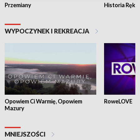
Przemiany
Historia Ręką
WYPOCZYNEK I REKREACJA
Opowiem Ci Warmię, Opowiem
RoweLOVE
Mazury
MNIEJSZOŚCI