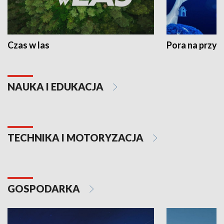
Czas w las
Pora na przyr
NAUKA I EDUKACJA
TECHNIKA I MOTORYZACJA
GOSPODARKA