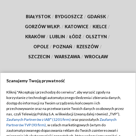
BIAŁYSTOK
/
BYDGOSZCZ
/
GDAŃSK
/
GORZÓW WLKP.
/
KATOWICE
/
KIELCE
/
KRAKÓW
/
LUBLIN
/
ŁÓDŹ
/
OLSZTYN
/
OPOLE
/
POZNAŃ
/
RZESZÓW
/
SZCZECIN
/
WARSZAWA
/
WROCŁAW
Szanujemy Twoją prywatność
Dołącz do nas:
Kliknij "Akceptuję i przechodzę do serwisu", aby wyrazić zgody na
korzystanie z technologii automatycznego śledzenia i zbierania danych,
TVP
dostęp do informacji na Twoim urządzeniu końcowym i ich
Abonament TVP
przechowywanie oraz na przetwarzanie Twoich danych osobowych przez
Regulamin TVP
nas, czyli Telewizję Polską S.A. w likwidacji (zwaną dalej również „TVP”),
Emisja w TVP
Zaufanych Partnerów z IAB* (1201 firm)
oraz pozostałych
Zaufanych
Polityka prywatności
Partnerów TVP (93 firm)
, w celach marketingowych (w tym do
Centrum informacji TVP
Moje zgody
zautomatyzowanego dopasowania reklam do Twoich zainteresowań i
mierzenia ich skuteczności) i pozostałych, które wskazujemy poniżej, a