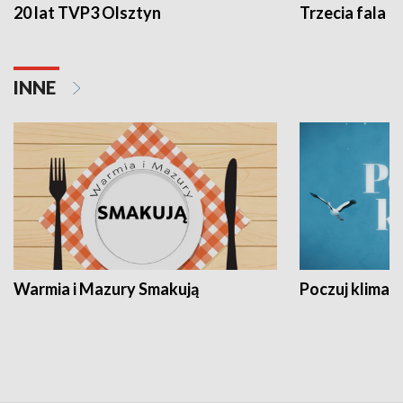
20 lat TVP3 Olsztyn
Trzecia fala -
INNE
Warmia i Mazury Smakują
Poczuj klimat