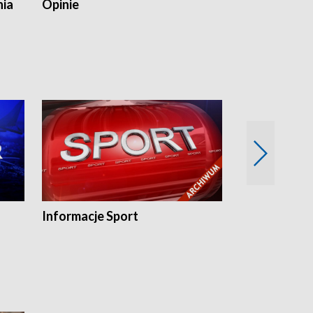
nia
Opinie
Opinie Elblą
Informacje Sport
Flesz sport