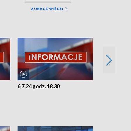
ZOBACZ WIĘCEJ
6.7.24 godz. 18.30
5.7.24 godz. 