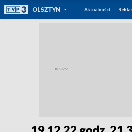
POWRÓT DO
OLSZTYN
Aktualności
Rekla
TVP REGIONY
19.12.22 godz. 21.