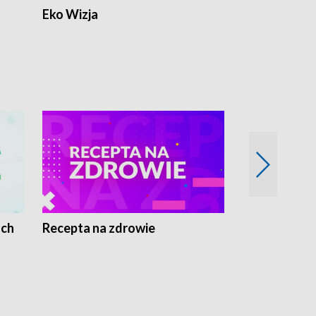
Eko Wizja
ach
Recepta na zdrowie
Wybieram z