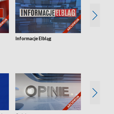
Informacje Elbląg
Wstaje nowy