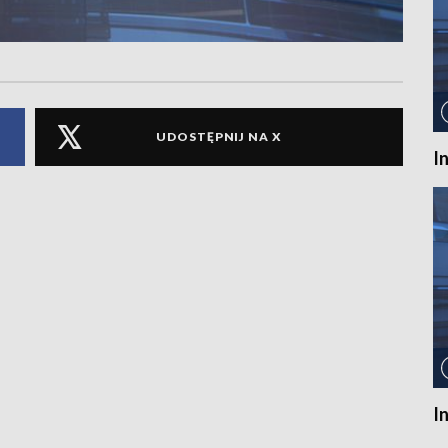
UDOSTĘPNIJ NA X
I
I