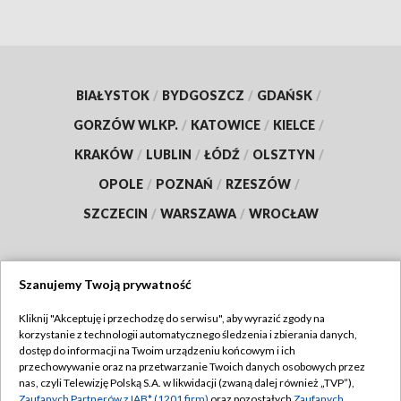
BIAŁYSTOK
/
BYDGOSZCZ
/
GDAŃSK
/
GORZÓW WLKP.
/
KATOWICE
/
KIELCE
/
KRAKÓW
/
LUBLIN
/
ŁÓDŹ
/
OLSZTYN
/
OPOLE
/
POZNAŃ
/
RZESZÓW
/
SZCZECIN
/
WARSZAWA
/
WROCŁAW
Szanujemy Twoją prywatność
Dołącz do nas:
Kliknij "Akceptuję i przechodzę do serwisu", aby wyrazić zgody na
korzystanie z technologii automatycznego śledzenia i zbierania danych,
TVP
dostęp do informacji na Twoim urządzeniu końcowym i ich
Abonament TVP
przechowywanie oraz na przetwarzanie Twoich danych osobowych przez
Regulamin TVP
nas, czyli Telewizję Polską S.A. w likwidacji (zwaną dalej również „TVP”),
Emisja w TVP
Zaufanych Partnerów z IAB* (1201 firm)
oraz pozostałych
Zaufanych
Polityka prywatności