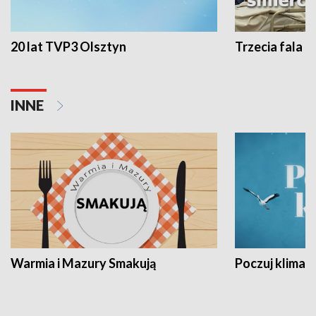
20 lat TVP3 Olsztyn
Trzecia fala -
INNE
Warmia i Mazury Smakują
Poczuj klimat