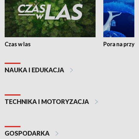
Czas w las
Pora na przyr
NAUKA I EDUKACJA
TECHNIKA I MOTORYZACJA
GOSPODARKA