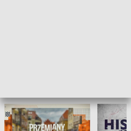
SPOŁECZEŃSTWO
Moje miejsce
Winda region
HISTORIA