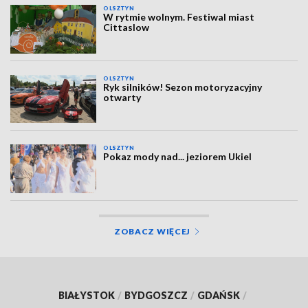
OLSZTYN
W rytmie wolnym. Festiwal miast
Cittaslow
OLSZTYN
Ryk silników! Sezon motoryzacyjny
otwarty
OLSZTYN
Pokaz mody nad... jeziorem Ukiel
ZOBACZ WIĘCEJ
BIAŁYSTOK
/
BYDGOSZCZ
/
GDAŃSK
/