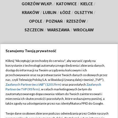
GORZÓW WLKP.
/
KATOWICE
/
KIELCE
/
KRAKÓW
/
LUBLIN
/
ŁÓDŹ
/
OLSZTYN
/
OPOLE
/
POZNAŃ
/
RZESZÓW
/
SZCZECIN
/
WARSZAWA
/
WROCŁAW
Szanujemy Twoją prywatność
Dołącz do nas:
Kliknij "Akceptuję i przechodzę do serwisu", aby wyrazić zgody na
korzystanie z technologii automatycznego śledzenia i zbierania danych,
TVP
dostęp do informacji na Twoim urządzeniu końcowym i ich
Abonament TVP
przechowywanie oraz na przetwarzanie Twoich danych osobowych przez
Regulamin TVP
nas, czyli Telewizję Polską S.A. w likwidacji (zwaną dalej również „TVP”),
Emisja w TVP
Polityka prywatności
Zaufanych Partnerów z IAB* (1201 firm)
oraz pozostałych
Zaufanych
Partnerów TVP (93 firm)
, w celach marketingowych (w tym do
Centrum informacji TVP
Moje zgody
zautomatyzowanego dopasowania reklam do Twoich zainteresowań i
mierzenia ich skuteczności) i pozostałych, które wskazujemy poniżej, a
Naziemna Telewizja Cyfrowa
Pomoc
także zgody na udostępnianie przez nas identyfikatora PPID do Google.
Sklep TVP
Biuro reklamy
Twoje dane osobowe zbierane podczas odwiedzania przez Ciebie naszych
Rada Programowa