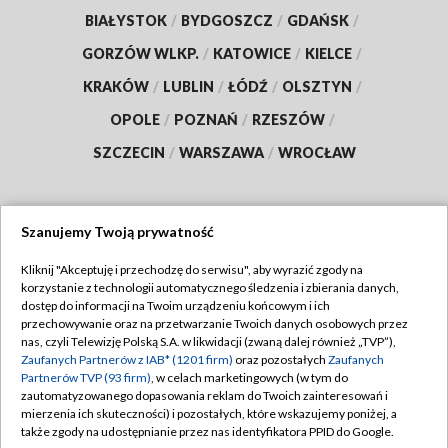
BIAŁYSTOK
/
BYDGOSZCZ
/
GDAŃSK
/
GORZÓW WLKP.
/
KATOWICE
/
KIELCE
/
KRAKÓW
/
LUBLIN
/
ŁÓDŹ
/
OLSZTYN
/
OPOLE
/
POZNAŃ
/
RZESZÓW
/
SZCZECIN
/
WARSZAWA
/
WROCŁAW
Szanujemy Twoją prywatność
Dołącz do nas:
Kliknij "Akceptuję i przechodzę do serwisu", aby wyrazić zgody na
korzystanie z technologii automatycznego śledzenia i zbierania danych,
TVP
dostęp do informacji na Twoim urządzeniu końcowym i ich
Abonament TVP
przechowywanie oraz na przetwarzanie Twoich danych osobowych przez
Regulamin TVP
nas, czyli Telewizję Polską S.A. w likwidacji (zwaną dalej również „TVP”),
Emisja w TVP
Polityka prywatności
Zaufanych Partnerów z IAB* (1201 firm)
oraz pozostałych
Zaufanych
Partnerów TVP (93 firm)
, w celach marketingowych (w tym do
Centrum informacji TVP
Moje zgody
zautomatyzowanego dopasowania reklam do Twoich zainteresowań i
mierzenia ich skuteczności) i pozostałych, które wskazujemy poniżej, a
Naziemna Telewizja Cyfrowa
Pomoc
także zgody na udostępnianie przez nas identyfikatora PPID do Google.