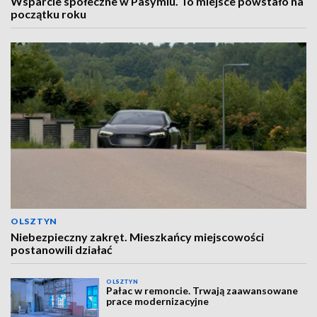
Wsparcie społeczne w Pasymiu. To miejsce powstało na
początku roku
OLSZTYN
Niebezpieczny zakręt. Mieszkańcy miejscowości
postanowili działać
OLSZTYN
Pałac w remoncie. Trwają zaawansowane
prace modernizacyjne