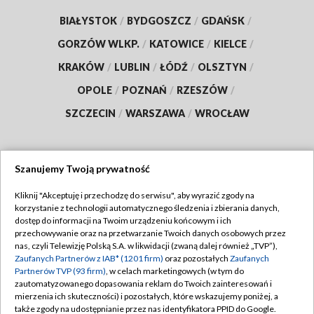
BIAŁYSTOK
/
BYDGOSZCZ
/
GDAŃSK
/
GORZÓW WLKP.
/
KATOWICE
/
KIELCE
/
KRAKÓW
/
LUBLIN
/
ŁÓDŹ
/
OLSZTYN
/
OPOLE
/
POZNAŃ
/
RZESZÓW
/
SZCZECIN
/
WARSZAWA
/
WROCŁAW
Szanujemy Twoją prywatność
Dołącz do nas:
Kliknij "Akceptuję i przechodzę do serwisu", aby wyrazić zgody na
korzystanie z technologii automatycznego śledzenia i zbierania danych,
TVP
dostęp do informacji na Twoim urządzeniu końcowym i ich
Abonament TVP
przechowywanie oraz na przetwarzanie Twoich danych osobowych przez
Regulamin TVP
nas, czyli Telewizję Polską S.A. w likwidacji (zwaną dalej również „TVP”),
Emisja w TVP
Zaufanych Partnerów z IAB* (1201 firm)
oraz pozostałych
Zaufanych
Polityka prywatności
Partnerów TVP (93 firm)
, w celach marketingowych (w tym do
Centrum informacji TVP
Moje zgody
zautomatyzowanego dopasowania reklam do Twoich zainteresowań i
mierzenia ich skuteczności) i pozostałych, które wskazujemy poniżej, a
Naziemna Telewizja Cyfrowa
Pomoc
także zgody na udostępnianie przez nas identyfikatora PPID do Google.