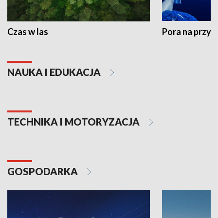
Czas w las
Pora na przyr
NAUKA I EDUKACJA
TECHNIKA I MOTORYZACJA
GOSPODARKA