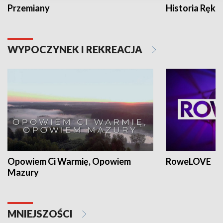
Przemiany
Historia Ręką
WYPOCZYNEK I REKREACJA
Opowiem Ci Warmię, Opowiem
RoweLOVE
Mazury
MNIEJSZOŚCI