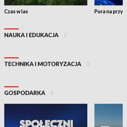
Czas w las
Pora na przyr
NAUKA I EDUKACJA
TECHNIKA I MOTORYZACJA
GOSPODARKA