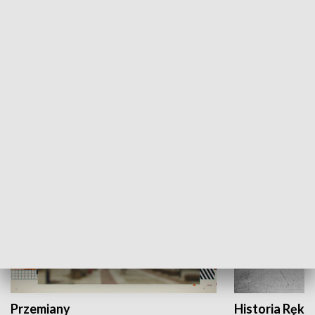
Moje miejsce
Winda region
HISTORIA
Przemiany
Historia Ręką