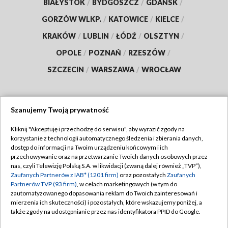
BIAŁYSTOK
/
BYDGOSZCZ
/
GDAŃSK
/
GORZÓW WLKP.
/
KATOWICE
/
KIELCE
/
KRAKÓW
/
LUBLIN
/
ŁÓDŹ
/
OLSZTYN
/
OPOLE
/
POZNAŃ
/
RZESZÓW
/
SZCZECIN
/
WARSZAWA
/
WROCŁAW
Szanujemy Twoją prywatność
Dołącz do nas:
Kliknij "Akceptuję i przechodzę do serwisu", aby wyrazić zgody na
korzystanie z technologii automatycznego śledzenia i zbierania danych,
TVP
dostęp do informacji na Twoim urządzeniu końcowym i ich
Abonament TVP
przechowywanie oraz na przetwarzanie Twoich danych osobowych przez
Regulamin TVP
nas, czyli Telewizję Polską S.A. w likwidacji (zwaną dalej również „TVP”),
Emisja w TVP
Zaufanych Partnerów z IAB* (1201 firm)
oraz pozostałych
Zaufanych
Polityka prywatności
Partnerów TVP (93 firm)
, w celach marketingowych (w tym do
Centrum informacji TVP
Moje zgody
zautomatyzowanego dopasowania reklam do Twoich zainteresowań i
mierzenia ich skuteczności) i pozostałych, które wskazujemy poniżej, a
Naziemna Telewizja Cyfrowa
Pomoc
także zgody na udostępnianie przez nas identyfikatora PPID do Google.
Sklep TVP
Biuro reklamy