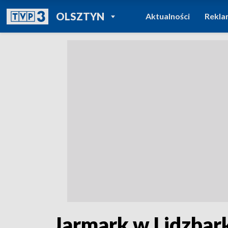
POWRÓT DO
OLSZTYN
Aktualności
Rekla
TVP REGIONY
Jarmark w Lidzba