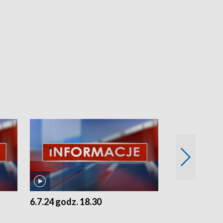
6.7.24 godz. 18.30
5.7.24 godz. 