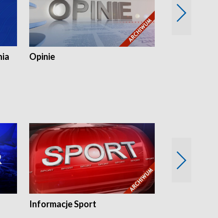
nia
Opinie
Opinie Elblą
Informacje Sport
Flesz sport