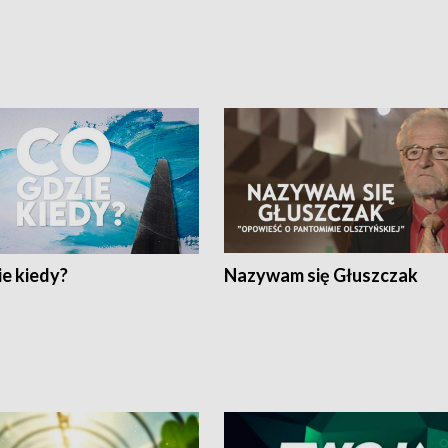
e kiedy?
Nazywam się Głuszczak