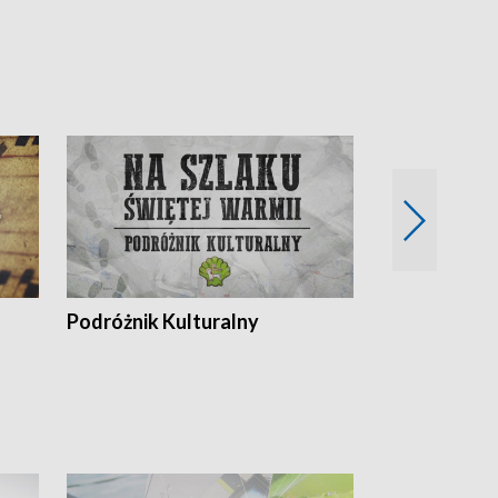
Podróżnik Kulturalny
Okolice Szla