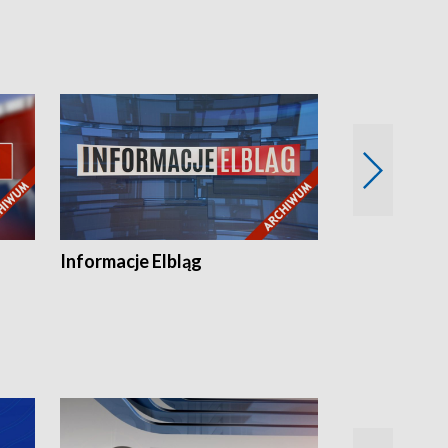
Informacje Elbląg
Wstaje nowy