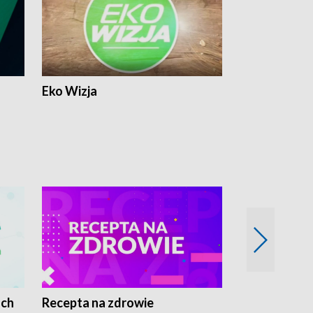
Eko Wizja
ach
Recepta na zdrowie
Wybieram z