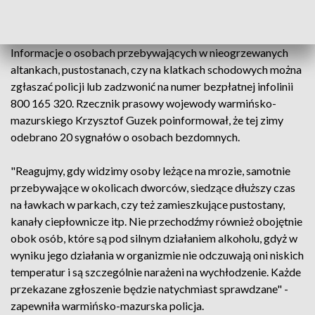
zabrała z tych miejsc 41-letniego mężczyznę i 49-letnią
kobietę - oboje spędzili noc na komendzie, gdzie się ogrzali.
Informacje o osobach przebywających w nieogrzewanych
altankach, pustostanach, czy na klatkach schodowych można
zgłaszać policji lub zadzwonić na numer bezpłatnej infolinii
800 165 320. Rzecznik prasowy wojewody warmińsko-
mazurskiego Krzysztof Guzek poinformował, że tej zimy
odebrano 20 sygnałów o osobach bezdomnych.
"Reagujmy, gdy widzimy osoby leżące na mrozie, samotnie
przebywające w okolicach dworców, siedzące dłuższy czas
na ławkach w parkach, czy też zamieszkujące pustostany,
kanały ciepłownicze itp. Nie przechodźmy również obojętnie
obok osób, które są pod silnym działaniem alkoholu, gdyż w
wyniku jego działania w organizmie nie odczuwają oni niskich
temperatur i są szczególnie narażeni na wychłodzenie. Każde
przekazane zgłoszenie będzie natychmiast sprawdzane" -
zapewniła warmińsko-mazurska policja.