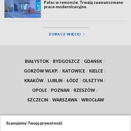
Pałac w remoncie. Trwają zaawansowane
prace modernizacyjne
ZOBACZ WIĘCEJ
BIAŁYSTOK
/
BYDGOSZCZ
/
GDAŃSK
/
GORZÓW WLKP.
/
KATOWICE
/
KIELCE
/
KRAKÓW
/
LUBLIN
/
ŁÓDŹ
/
OLSZTYN
/
OPOLE
/
POZNAŃ
/
RZESZÓW
/
SZCZECIN
/
WARSZAWA
/
WROCŁAW
Szanujemy Twoją prywatność
Dołącz do nas: