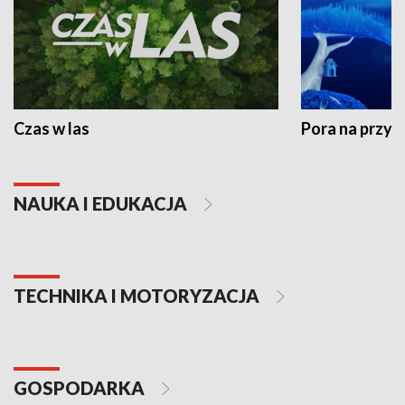
Czas w las
Pora na przyr
NAUKA I EDUKACJA
TECHNIKA I MOTORYZACJA
GOSPODARKA