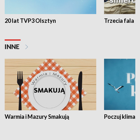
20 lat TVP3 Olsztyn
Trzecia fala -
INNE
Warmia i Mazury Smakują
Poczuj klimat