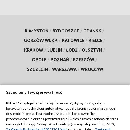
BIAŁYSTOK
/
BYDGOSZCZ
/
GDAŃSK
/
GORZÓW WLKP.
/
KATOWICE
/
KIELCE
/
KRAKÓW
/
LUBLIN
/
ŁÓDŹ
/
OLSZTYN
/
OPOLE
/
POZNAŃ
/
RZESZÓW
/
SZCZECIN
/
WARSZAWA
/
WROCŁAW
Szanujemy Twoją prywatność
Dołącz do nas:
Kliknij "Akceptuję i przechodzę do serwisu", aby wyrazić zgody na
korzystanie z technologii automatycznego śledzenia i zbierania danych,
TVP
dostęp do informacji na Twoim urządzeniu końcowym i ich
Abonament TVP
przechowywanie oraz na przetwarzanie Twoich danych osobowych przez
Regulamin TVP
nas, czyli Telewizję Polską S.A. w likwidacji (zwaną dalej również „TVP”),
Emisja w TVP
Zaufanych Partnerów z IAB* (1201 firm)
oraz pozostałych
Zaufanych
Polityka prywatności