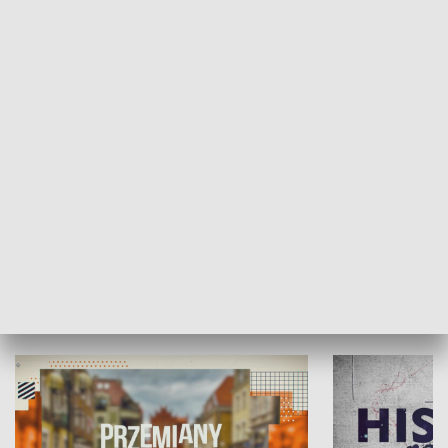
SPOŁECZEŃSTWO
Moje miejsce
Winda region
HISTORIA