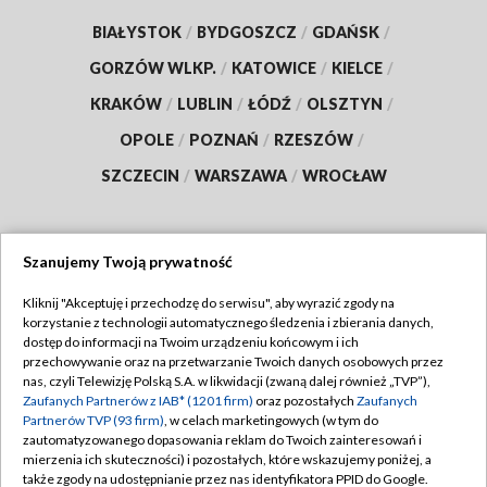
BIAŁYSTOK
/
BYDGOSZCZ
/
GDAŃSK
/
GORZÓW WLKP.
/
KATOWICE
/
KIELCE
/
KRAKÓW
/
LUBLIN
/
ŁÓDŹ
/
OLSZTYN
/
OPOLE
/
POZNAŃ
/
RZESZÓW
/
SZCZECIN
/
WARSZAWA
/
WROCŁAW
Szanujemy Twoją prywatność
Dołącz do nas:
Kliknij "Akceptuję i przechodzę do serwisu", aby wyrazić zgody na
korzystanie z technologii automatycznego śledzenia i zbierania danych,
TVP
dostęp do informacji na Twoim urządzeniu końcowym i ich
Abonament TVP
przechowywanie oraz na przetwarzanie Twoich danych osobowych przez
Regulamin TVP
nas, czyli Telewizję Polską S.A. w likwidacji (zwaną dalej również „TVP”),
Emisja w TVP
Zaufanych Partnerów z IAB* (1201 firm)
oraz pozostałych
Zaufanych
Polityka prywatności
Partnerów TVP (93 firm)
, w celach marketingowych (w tym do
Centrum informacji TVP
Moje zgody
zautomatyzowanego dopasowania reklam do Twoich zainteresowań i
mierzenia ich skuteczności) i pozostałych, które wskazujemy poniżej, a
Naziemna Telewizja Cyfrowa
Pomoc
także zgody na udostępnianie przez nas identyfikatora PPID do Google.