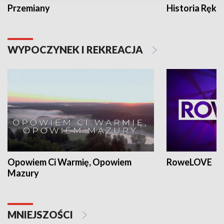
Przemiany
Historia Ręką
WYPOCZYNEK I REKREACJA
Opowiem Ci Warmię, Opowiem
RoweLOVE
Mazury
MNIEJSZOŚCI