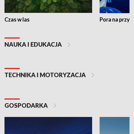
Czas w las
Pora na przyr
NAUKA I EDUKACJA
TECHNIKA I MOTORYZACJA
GOSPODARKA