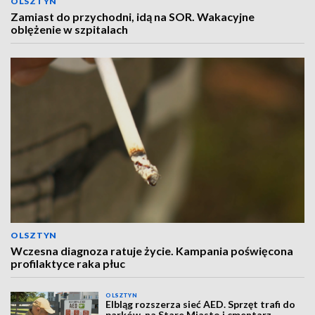
OLSZTYN
Zamiast do przychodni, idą na SOR. Wakacyjne
oblężenie w szpitalach
OLSZTYN
Wczesna diagnoza ratuje życie. Kampania poświęcona
profilaktyce raka płuc
OLSZTYN
Elbląg rozszerza sieć AED. Sprzęt trafi do
parków, na Stare Miasto i cmentarz