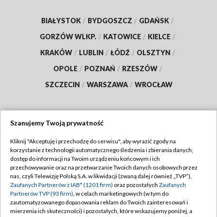
BIAŁYSTOK
/
BYDGOSZCZ
/
GDAŃSK
/
GORZÓW WLKP.
/
KATOWICE
/
KIELCE
/
KRAKÓW
/
LUBLIN
/
ŁÓDŹ
/
OLSZTYN
/
OPOLE
/
POZNAŃ
/
RZESZÓW
/
SZCZECIN
/
WARSZAWA
/
WROCŁAW
Szanujemy Twoją prywatność
Dołącz do nas:
Kliknij "Akceptuję i przechodzę do serwisu", aby wyrazić zgody na
korzystanie z technologii automatycznego śledzenia i zbierania danych,
TVP
dostęp do informacji na Twoim urządzeniu końcowym i ich
Abonament TVP
przechowywanie oraz na przetwarzanie Twoich danych osobowych przez
Regulamin TVP
nas, czyli Telewizję Polską S.A. w likwidacji (zwaną dalej również „TVP”),
Emisja w TVP
Polityka prywatności
Zaufanych Partnerów z IAB* (1201 firm)
oraz pozostałych
Zaufanych
Partnerów TVP (93 firm)
, w celach marketingowych (w tym do
Centrum informacji TVP
Moje zgody
zautomatyzowanego dopasowania reklam do Twoich zainteresowań i
mierzenia ich skuteczności) i pozostałych, które wskazujemy poniżej, a
Naziemna Telewizja Cyfrowa
Pomoc