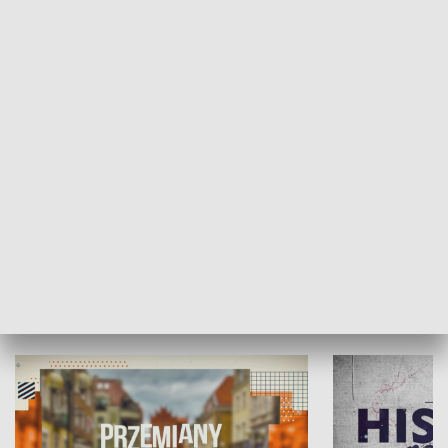
SPOŁECZEŃSTWO
Moje miejsce
Winda region
HISTORIA