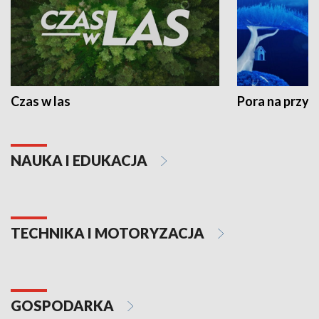
Czas w las
Pora na przyr
NAUKA I EDUKACJA
TECHNIKA I MOTORYZACJA
GOSPODARKA