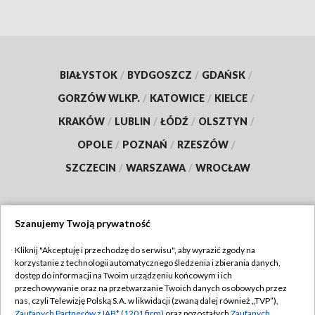
BIAŁYSTOK
/
BYDGOSZCZ
/
GDAŃSK
/
GORZÓW WLKP.
/
KATOWICE
/
KIELCE
/
KRAKÓW
/
LUBLIN
/
ŁÓDŹ
/
OLSZTYN
/
OPOLE
/
POZNAŃ
/
RZESZÓW
/
SZCZECIN
/
WARSZAWA
/
WROCŁAW
Szanujemy Twoją prywatność
Dołącz do nas:
Kliknij "Akceptuję i przechodzę do serwisu", aby wyrazić zgody na
korzystanie z technologii automatycznego śledzenia i zbierania danych,
TVP
dostęp do informacji na Twoim urządzeniu końcowym i ich
Abonament TVP
przechowywanie oraz na przetwarzanie Twoich danych osobowych przez
Regulamin TVP
nas, czyli Telewizję Polską S.A. w likwidacji (zwaną dalej również „TVP”),
Emisja w TVP
Zaufanych Partnerów z IAB* (1201 firm)
oraz pozostałych
Zaufanych
Polityka prywatności