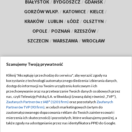
BIAŁYSTOK
/
BYDGOSZCZ
/
GDAŃSK
/
GORZÓW WLKP.
/
KATOWICE
/
KIELCE
/
KRAKÓW
/
LUBLIN
/
ŁÓDŹ
/
OLSZTYN
/
OPOLE
/
POZNAŃ
/
RZESZÓW
/
SZCZECIN
/
WARSZAWA
/
WROCŁAW
Szanujemy Twoją prywatność
Dołącz do nas:
Kliknij "Akceptuję i przechodzę do serwisu", aby wyrazić zgody na
korzystanie z technologii automatycznego śledzenia i zbierania danych,
TVP
dostęp do informacji na Twoim urządzeniu końcowym i ich
Abonament TVP
przechowywanie oraz na przetwarzanie Twoich danych osobowych przez
Regulamin TVP
nas, czyli Telewizję Polską S.A. w likwidacji (zwaną dalej również „TVP”),
Emisja w TVP
Polityka prywatności
Zaufanych Partnerów z IAB* (1201 firm)
oraz pozostałych
Zaufanych
Partnerów TVP (93 firm)
, w celach marketingowych (w tym do
Centrum informacji TVP
Moje zgody
zautomatyzowanego dopasowania reklam do Twoich zainteresowań i
mierzenia ich skuteczności) i pozostałych, które wskazujemy poniżej, a
Naziemna Telewizja Cyfrowa
Pomoc
także zgody na udostępnianie przez nas identyfikatora PPID do Google.
Sklep TVP
Biuro reklamy