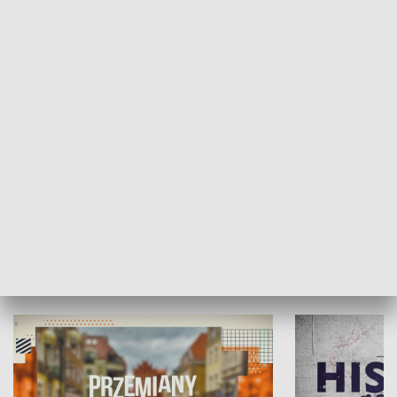
SPOŁECZEŃSTWO
Moje miejsce
Winda region
HISTORIA