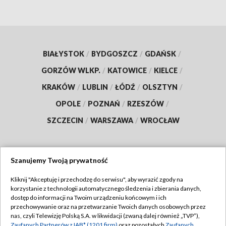
BIAŁYSTOK
/
BYDGOSZCZ
/
GDAŃSK
/
GORZÓW WLKP.
/
KATOWICE
/
KIELCE
/
KRAKÓW
/
LUBLIN
/
ŁÓDŹ
/
OLSZTYN
/
OPOLE
/
POZNAŃ
/
RZESZÓW
/
SZCZECIN
/
WARSZAWA
/
WROCŁAW
Szanujemy Twoją prywatność
Dołącz do nas:
Kliknij "Akceptuję i przechodzę do serwisu", aby wyrazić zgody na
korzystanie z technologii automatycznego śledzenia i zbierania danych,
TVP
dostęp do informacji na Twoim urządzeniu końcowym i ich
Abonament TVP
przechowywanie oraz na przetwarzanie Twoich danych osobowych przez
Regulamin TVP
nas, czyli Telewizję Polską S.A. w likwidacji (zwaną dalej również „TVP”),
Emisja w TVP
Zaufanych Partnerów z IAB* (1201 firm)
oraz pozostałych
Zaufanych
Polityka prywatności