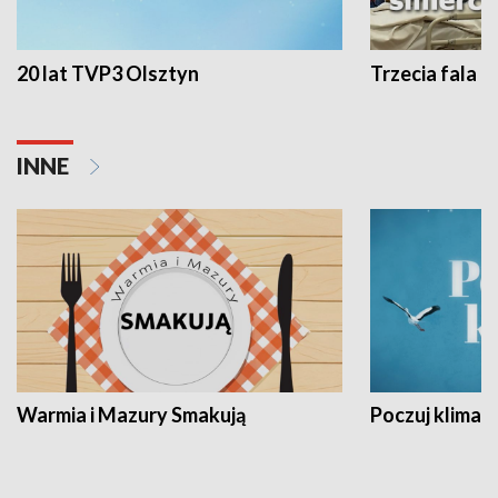
20 lat TVP3 Olsztyn
Trzecia fala -
INNE
Warmia i Mazury Smakują
Poczuj klimat