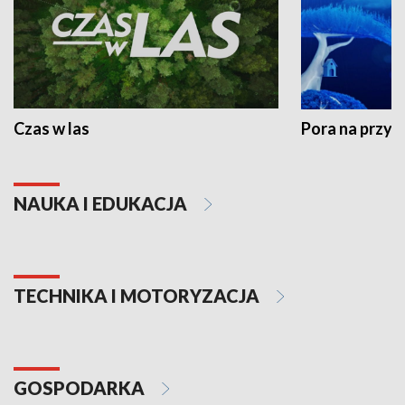
Czas w las
Pora na przyr
NAUKA I EDUKACJA
TECHNIKA I MOTORYZACJA
GOSPODARKA