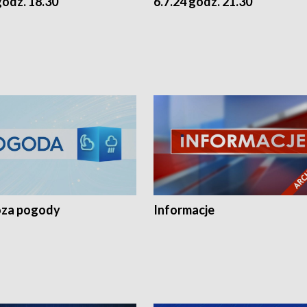
godz. 18.30
6.7.24 godz. 21.30
za pogody
Informacje