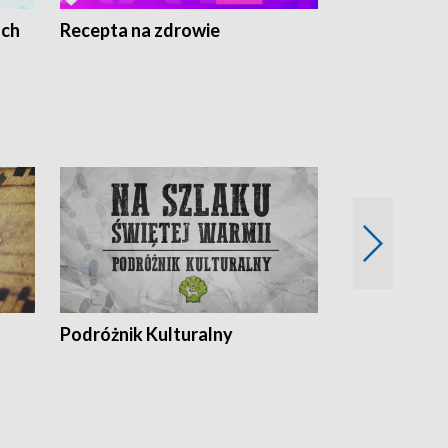
ach
Recepta na zdrowie
Wybieram z
Podróżnik Kulturalny
Okolice Szla