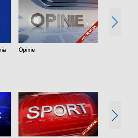
nia
Opinie
Opinie Elblą