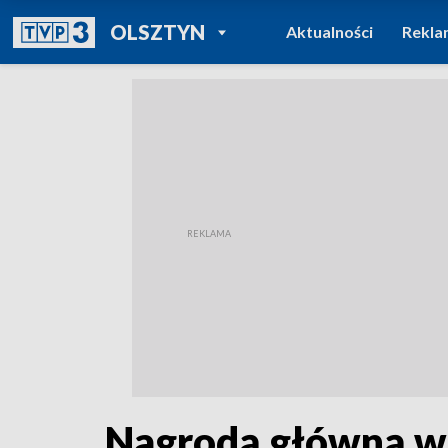
POWRÓT DO
OLSZTYN
Aktualności
Rekla
TVP REGIONY
Nagrodą główną w 