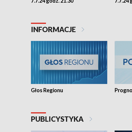
7.7.24 godz. 21.30
7.7.24 
INFORMACJE
Głos Regionu
Progno
PUBLICYSTYKA