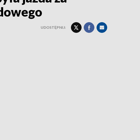
jdowego
UDOSTĘPNIJ: