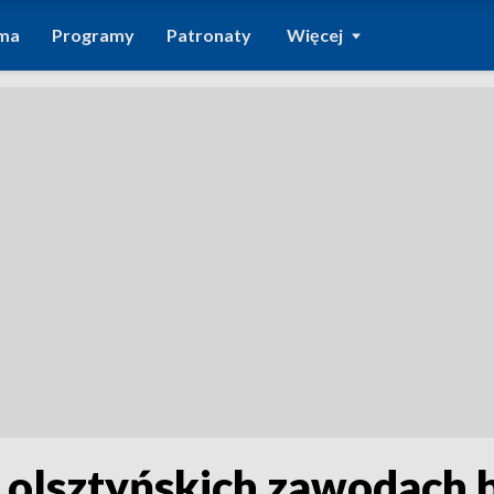
ma
Programy
Patronaty
Więcej
olsztyńskich zawodach b