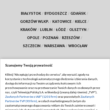
BIAŁYSTOK
/
BYDGOSZCZ
/
GDAŃSK
/
GORZÓW WLKP.
/
KATOWICE
/
KIELCE
/
KRAKÓW
/
LUBLIN
/
ŁÓDŹ
/
OLSZTYN
/
OPOLE
/
POZNAŃ
/
RZESZÓW
/
SZCZECIN
/
WARSZAWA
/
WROCŁAW
Szanujemy Twoją prywatność
Dołącz do nas:
Kliknij "Akceptuję i przechodzę do serwisu", aby wyrazić zgody na
korzystanie z technologii automatycznego śledzenia i zbierania danych,
TVP
dostęp do informacji na Twoim urządzeniu końcowym i ich
Abonament TVP
przechowywanie oraz na przetwarzanie Twoich danych osobowych przez
Regulamin TVP
nas, czyli Telewizję Polską S.A. w likwidacji (zwaną dalej również „TVP”),
Emisja w TVP
Zaufanych Partnerów z IAB* (1201 firm)
oraz pozostałych
Zaufanych
Polityka prywatności
Partnerów TVP (93 firm)
, w celach marketingowych (w tym do
Centrum informacji TVP
Moje zgody
zautomatyzowanego dopasowania reklam do Twoich zainteresowań i
mierzenia ich skuteczności) i pozostałych, które wskazujemy poniżej, a