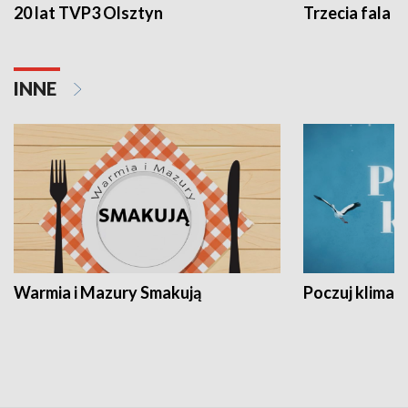
20 lat TVP3 Olsztyn
Trzecia fala -
INNE
Warmia i Mazury Smakują
Poczuj klimat