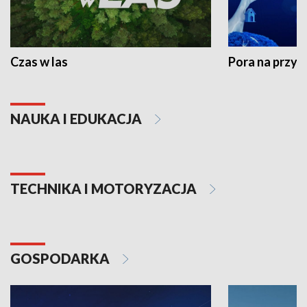
Czas w las
Pora na przyr
NAUKA I EDUKACJA
TECHNIKA I MOTORYZACJA
GOSPODARKA