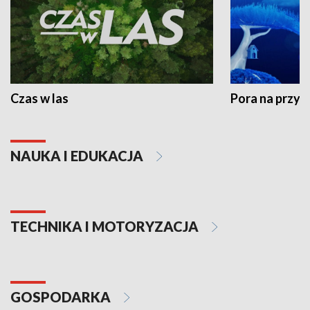
Czas w las
Pora na przyr
NAUKA I EDUKACJA
TECHNIKA I MOTORYZACJA
GOSPODARKA