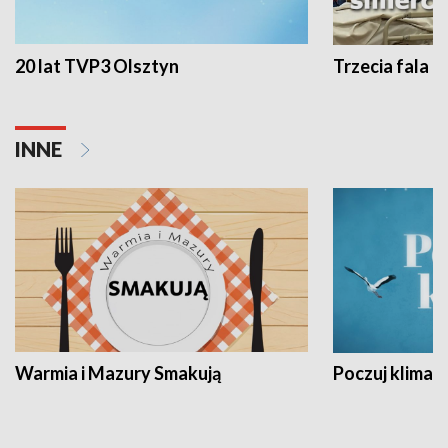
20 lat TVP3 Olsztyn
Trzecia fala -
INNE
Warmia i Mazury Smakują
Poczuj klimat