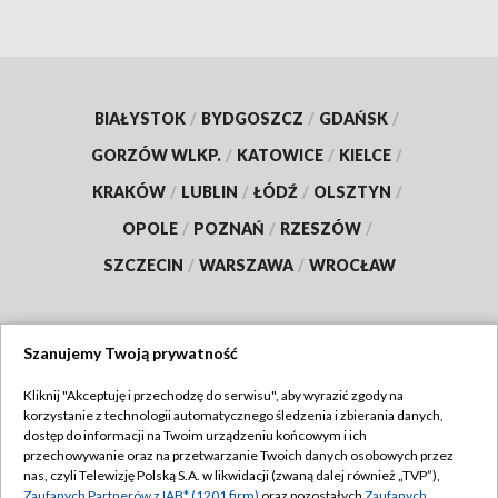
BIAŁYSTOK
/
BYDGOSZCZ
/
GDAŃSK
/
GORZÓW WLKP.
/
KATOWICE
/
KIELCE
/
KRAKÓW
/
LUBLIN
/
ŁÓDŹ
/
OLSZTYN
/
OPOLE
/
POZNAŃ
/
RZESZÓW
/
SZCZECIN
/
WARSZAWA
/
WROCŁAW
Szanujemy Twoją prywatność
Dołącz do nas:
Kliknij "Akceptuję i przechodzę do serwisu", aby wyrazić zgody na
korzystanie z technologii automatycznego śledzenia i zbierania danych,
TVP
dostęp do informacji na Twoim urządzeniu końcowym i ich
Abonament TVP
przechowywanie oraz na przetwarzanie Twoich danych osobowych przez
Regulamin TVP
nas, czyli Telewizję Polską S.A. w likwidacji (zwaną dalej również „TVP”),
Emisja w TVP
Zaufanych Partnerów z IAB* (1201 firm)
oraz pozostałych
Zaufanych
Polityka prywatności