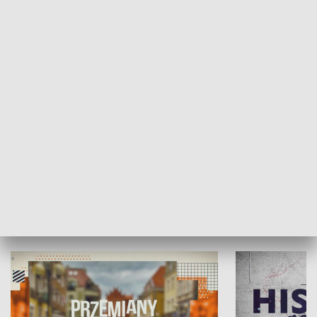
SPOŁECZEŃSTWO
Moje miejsce
Winda region
HISTORIA