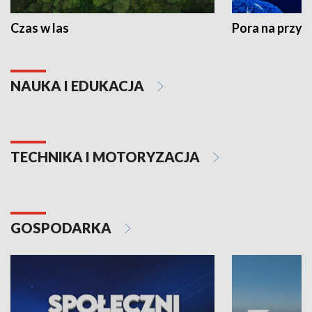
Czas w las
Pora na przyr
NAUKA I EDUKACJA
TECHNIKA I MOTORYZACJA
GOSPODARKA