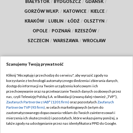
BIAŁYSTOK
/
BYDGOSZCZ
/
GDAŃSK
/
GORZÓW WLKP.
/
KATOWICE
/
KIELCE
/
KRAKÓW
/
LUBLIN
/
ŁÓDŹ
/
OLSZTYN
/
OPOLE
/
POZNAŃ
/
RZESZÓW
/
SZCZECIN
/
WARSZAWA
/
WROCŁAW
Szanujemy Twoją prywatność
Dołącz do nas:
Kliknij "Akceptuję i przechodzę do serwisu", aby wyrazić zgody na
korzystanie z technologii automatycznego śledzenia i zbierania danych,
TVP
dostęp do informacji na Twoim urządzeniu końcowym i ich
Abonament TVP
przechowywanie oraz na przetwarzanie Twoich danych osobowych przez
Regulamin TVP
nas, czyli Telewizję Polską S.A. w likwidacji (zwaną dalej również „TVP”),
Emisja w TVP
Zaufanych Partnerów z IAB* (1201 firm)
oraz pozostałych
Zaufanych
Polityka prywatności
Partnerów TVP (93 firm)
, w celach marketingowych (w tym do
Centrum informacji TVP
Moje zgody
zautomatyzowanego dopasowania reklam do Twoich zainteresowań i
mierzenia ich skuteczności) i pozostałych, które wskazujemy poniżej, a
Naziemna Telewizja Cyfrowa
Pomoc
także zgody na udostępnianie przez nas identyfikatora PPID do Google.
Sklep TVP
Biuro reklamy