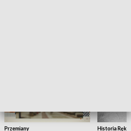
Moje miejsce
Winda region
HISTORIA
Przemiany
Historia Ręką