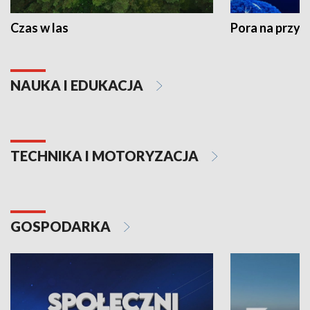
Czas w las
Pora na przyr
NAUKA I EDUKACJA
TECHNIKA I MOTORYZACJA
GOSPODARKA