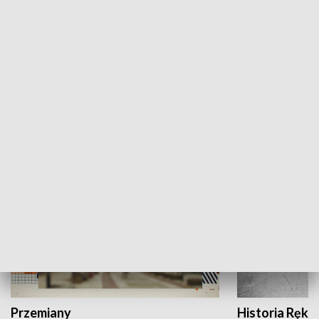
Moje miejsce
Winda region
HISTORIA
Przemiany
Historia Ręką