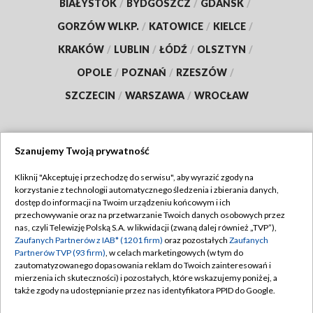
BIAŁYSTOK
/
BYDGOSZCZ
/
GDAŃSK
/
GORZÓW WLKP.
/
KATOWICE
/
KIELCE
/
KRAKÓW
/
LUBLIN
/
ŁÓDŹ
/
OLSZTYN
/
OPOLE
/
POZNAŃ
/
RZESZÓW
/
SZCZECIN
/
WARSZAWA
/
WROCŁAW
Szanujemy Twoją prywatność
Dołącz do nas:
Kliknij "Akceptuję i przechodzę do serwisu", aby wyrazić zgody na
korzystanie z technologii automatycznego śledzenia i zbierania danych,
TVP
dostęp do informacji na Twoim urządzeniu końcowym i ich
Abonament TVP
przechowywanie oraz na przetwarzanie Twoich danych osobowych przez
Regulamin TVP
nas, czyli Telewizję Polską S.A. w likwidacji (zwaną dalej również „TVP”),
Emisja w TVP
Zaufanych Partnerów z IAB* (1201 firm)
oraz pozostałych
Zaufanych
Polityka prywatności
Partnerów TVP (93 firm)
, w celach marketingowych (w tym do
Centrum informacji TVP
Moje zgody
zautomatyzowanego dopasowania reklam do Twoich zainteresowań i
mierzenia ich skuteczności) i pozostałych, które wskazujemy poniżej, a
Naziemna Telewizja Cyfrowa
Pomoc
także zgody na udostępnianie przez nas identyfikatora PPID do Google.
Sklep TVP
Biuro reklamy