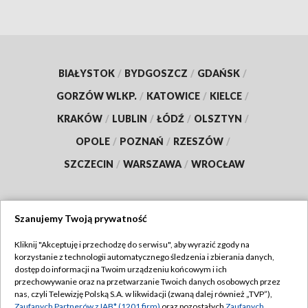
BIAŁYSTOK
/
BYDGOSZCZ
/
GDAŃSK
/
GORZÓW WLKP.
/
KATOWICE
/
KIELCE
/
KRAKÓW
/
LUBLIN
/
ŁÓDŹ
/
OLSZTYN
/
OPOLE
/
POZNAŃ
/
RZESZÓW
/
SZCZECIN
/
WARSZAWA
/
WROCŁAW
Szanujemy Twoją prywatność
Dołącz do nas:
Kliknij "Akceptuję i przechodzę do serwisu", aby wyrazić zgody na
korzystanie z technologii automatycznego śledzenia i zbierania danych,
TVP
dostęp do informacji na Twoim urządzeniu końcowym i ich
Abonament TVP
przechowywanie oraz na przetwarzanie Twoich danych osobowych przez
Regulamin TVP
nas, czyli Telewizję Polską S.A. w likwidacji (zwaną dalej również „TVP”),
Emisja w TVP
Zaufanych Partnerów z IAB* (1201 firm)
oraz pozostałych
Zaufanych
Polityka prywatności