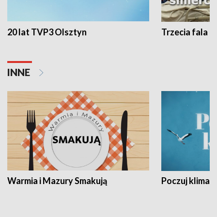
20 lat TVP3 Olsztyn
Trzecia fala -
INNE
Warmia i Mazury Smakują
Poczuj klimat