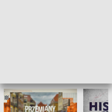
SPOŁECZEŃSTWO
Moje miejsce
Winda region
HISTORIA