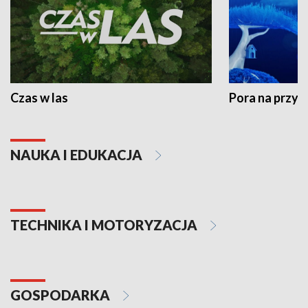
Czas w las
Pora na przyr
NAUKA I EDUKACJA
TECHNIKA I MOTORYZACJA
GOSPODARKA