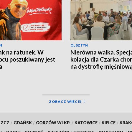
N
OLSZTYN
iak na ratunek. W
Nierówna walka. Specj
pcu poszukiwany jest
kolacja dla Czarka cho
a
na dystrofię mięśniow
Duchenne'a
ZOBACZ WIĘCEJ
SZCZ
/
GDAŃSK
/
GORZÓW WLKP.
/
KATOWICE
/
KIELCE
/
KRA