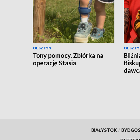
OLSZTYN
OLSZTY
Tony pomocy. Zbiórka na
Bliźn
operację Stasia
Bisku
dawc
BIAŁYSTOK
/
BYDGO