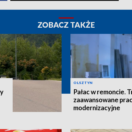
ZOBACZ TAKŻE
OLSZTYN
cy
Pałac w remoncie. T
zaawansowane pra
modernizacyjne