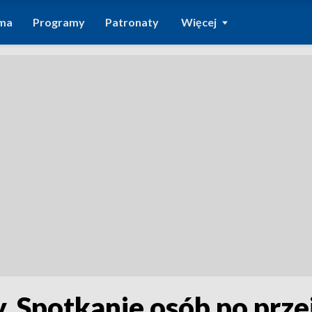
ma
Programy
Patronaty
Więcej
. Spotkanie osób po prze