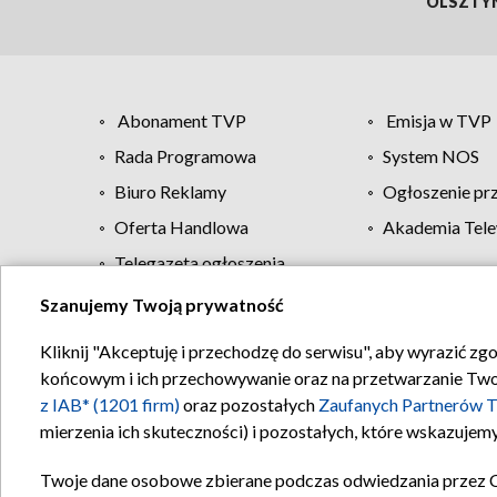
OLSZTY
Abonament TVP
Emisja w TVP
Rada Programowa
System NOS
Biuro Reklamy
Ogłoszenie pr
Oferta Handlowa
Akademia Tele
Telegazeta ogłoszenia
Szanujemy Twoją prywatność
Regulamin TVP
Kliknij "Akceptuję i przechodzę do serwisu", aby wyrazić zg
końcowym i ich przechowywanie oraz na przetwarzanie Twoich
z IAB* (1201 firm)
oraz pozostałych
Zaufanych Partnerów T
mierzenia ich skuteczności) i pozostałych, które wskazujemy
Twoje dane osobowe zbierane podczas odwiedzania przez 