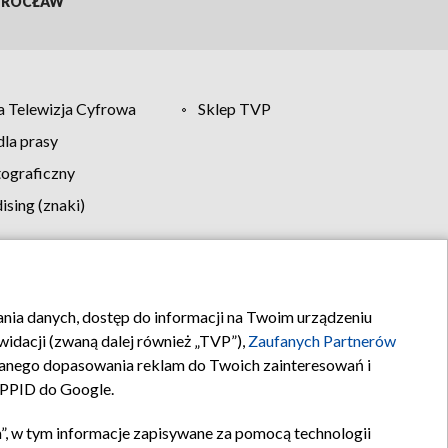
ROCŁAW
 Telewizja Cyfrowa
Sklep TVP
la prasy
tograficzny
sing (znaki)
klamy
Kontakt
rania danych, dostęp do informacji na Twoim urządzeniu
idacji (zwaną dalej również „TVP”),
Zaufanych Partnerów
anego dopasowania reklam do Twoich zainteresowań i
a PPID do Google.
”, w tym informacje zapisywane za pomocą technologii