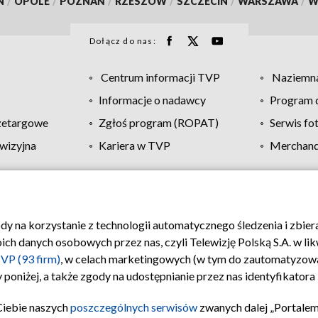
N
/
OPOLE
/
POZNAŃ
/
RZESZÓW
/
SZCZECIN
/
WARSZAWA
/
W
Dołącz do nas:
Centrum informacji TVP
Naziemna
Informacje o nadawcy
Program d
zetargowe
Zgłoś program (ROPAT)
Serwis fo
wizyjna
Kariera w TVP
Merchandi
Polityka prywatności
Moje zgody
Pomoc
Biuro re
ody na korzystanie z technologii automatycznego śledzenia i zbie
 danych osobowych przez nas, czyli Telewizję Polską S.A. w likw
VP (93 firm)
, w celach marketingowych (w tym do zautomatyzow
 poniżej, a także zgody na udostępnianie przez nas identyfikator
Ciebie naszych
poszczególnych serwisów
zwanych dalej „Portalem