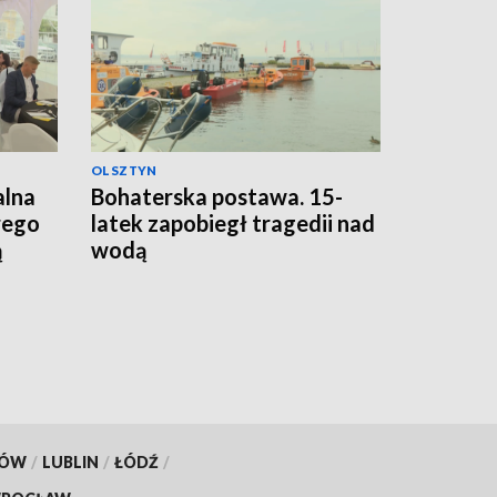
OLSZTYN
alna
Bohaterska postawa. 15-
rego
latek zapobiegł tragedii nad
ą
wodą
KÓW
/
LUBLIN
/
ŁÓDŹ
/