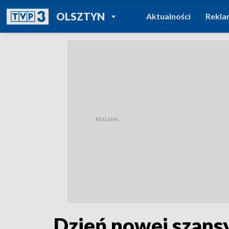
POWRÓT DO
OLSZTYN
Aktualności
Rekla
TVP REGIONY
Dzień nowej szansy