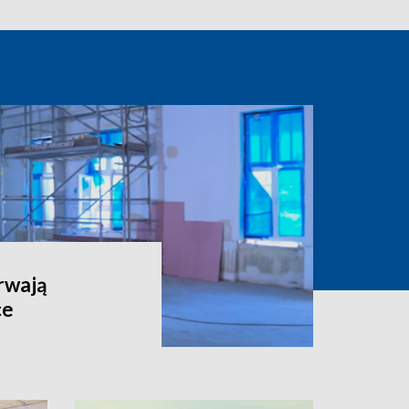
rwają
ce