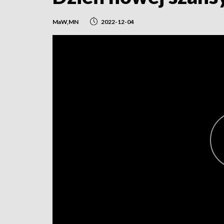
MaW,MN
2022-12-04