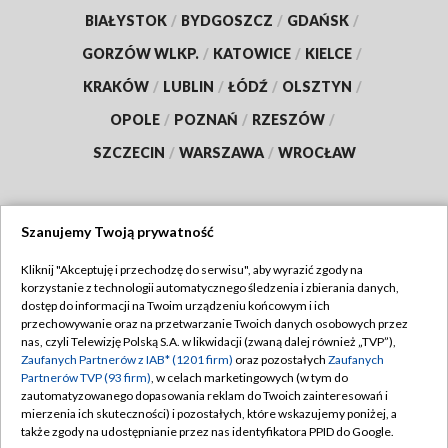
BIAŁYSTOK
/
BYDGOSZCZ
/
GDAŃSK
/
GORZÓW WLKP.
/
KATOWICE
/
KIELCE
/
KRAKÓW
/
LUBLIN
/
ŁÓDŹ
/
OLSZTYN
/
OPOLE
/
POZNAŃ
/
RZESZÓW
/
SZCZECIN
/
WARSZAWA
/
WROCŁAW
Szanujemy Twoją prywatność
Dołącz do nas:
Kliknij "Akceptuję i przechodzę do serwisu", aby wyrazić zgody na
korzystanie z technologii automatycznego śledzenia i zbierania danych,
TVP
dostęp do informacji na Twoim urządzeniu końcowym i ich
Abonament TVP
przechowywanie oraz na przetwarzanie Twoich danych osobowych przez
Regulamin TVP
nas, czyli Telewizję Polską S.A. w likwidacji (zwaną dalej również „TVP”),
Emisja w TVP
Polityka prywatności
Zaufanych Partnerów z IAB* (1201 firm)
oraz pozostałych
Zaufanych
Partnerów TVP (93 firm)
, w celach marketingowych (w tym do
Centrum informacji TVP
Moje zgody
zautomatyzowanego dopasowania reklam do Twoich zainteresowań i
mierzenia ich skuteczności) i pozostałych, które wskazujemy poniżej, a
Naziemna Telewizja Cyfrowa
Pomoc
także zgody na udostępnianie przez nas identyfikatora PPID do Google.