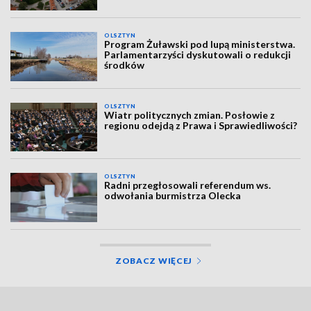
OLSZTYN
Program Żuławski pod lupą ministerstwa.
Parlamentarzyści dyskutowali o redukcji
środków
OLSZTYN
Wiatr politycznych zmian. Posłowie z
regionu odejdą z Prawa i Sprawiedliwości?
OLSZTYN
Radni przegłosowali referendum ws.
odwołania burmistrza Olecka
ZOBACZ WIĘCEJ