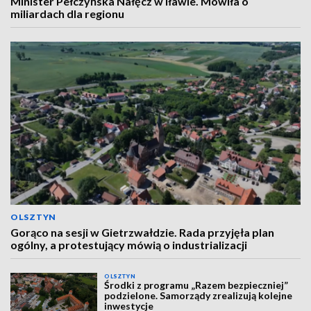
Minister Pełczyńska Nałęcz w Iławie. Mówiła o
miliardach dla regionu
OLSZTYN
Gorąco na sesji w Gietrzwałdzie. Rada przyjęła plan
ogólny, a protestujący mówią o industrializacji
OLSZTYN
Środki z programu „Razem bezpieczniej”
podzielone. Samorządy zrealizują kolejne
inwestycje