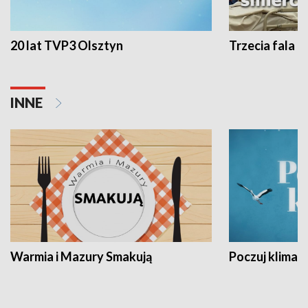
20 lat TVP3 Olsztyn
Trzecia fala -
INNE
Warmia i Mazury Smakują
Poczuj klimat