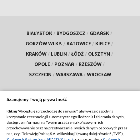
BIAŁYSTOK
/
BYDGOSZCZ
/
GDAŃSK
/
GORZÓW WLKP.
/
KATOWICE
/
KIELCE
/
KRAKÓW
/
LUBLIN
/
ŁÓDŹ
/
OLSZTYN
/
OPOLE
/
POZNAŃ
/
RZESZÓW
/
SZCZECIN
/
WARSZAWA
/
WROCŁAW
Szanujemy Twoją prywatność
Dołącz do nas:
Kliknij "Akceptuję i przechodzę do serwisu", aby wyrazić zgody na
korzystanie z technologii automatycznego śledzenia i zbierania danych,
TVP
dostęp do informacji na Twoim urządzeniu końcowym i ich
Abonament TVP
przechowywanie oraz na przetwarzanie Twoich danych osobowych przez
Regulamin TVP
nas, czyli Telewizję Polską S.A. w likwidacji (zwaną dalej również „TVP”),
Emisja w TVP
Zaufanych Partnerów z IAB* (1201 firm)
oraz pozostałych
Zaufanych
Polityka prywatności