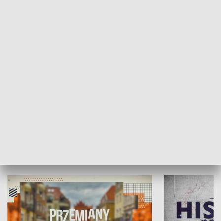
SPOŁECZEŃSTWO
Moje miejsce
Winda region
HISTORIA