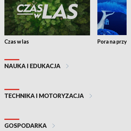
Czas w las
Pora na przyr
NAUKA I EDUKACJA
TECHNIKA I MOTORYZACJA
GOSPODARKA