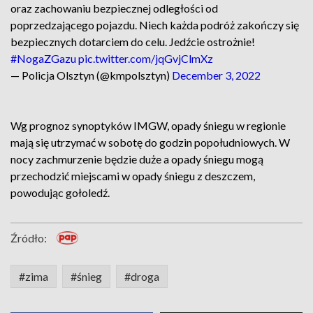
oraz zachowaniu bezpiecznej odległości od
poprzedzającego pojazdu. Niech każda podróż zakończy się
bezpiecznych dotarciem do celu. Jedźcie ostrożnie!
#NogaZGazu
pic.twitter.com/jqGvjClmXz
— Policja Olsztyn (@kmpolsztyn)
December 3, 2022
Wg prognoz synoptyków IMGW, opady śniegu w regionie
mają się utrzymać w sobotę do godzin popołudniowych. W
nocy zachmurzenie będzie duże a opady śniegu mogą
przechodzić miejscami w opady śniegu z deszczem,
powodując gołoledź.
Źródło:
#zima
#śnieg
#droga