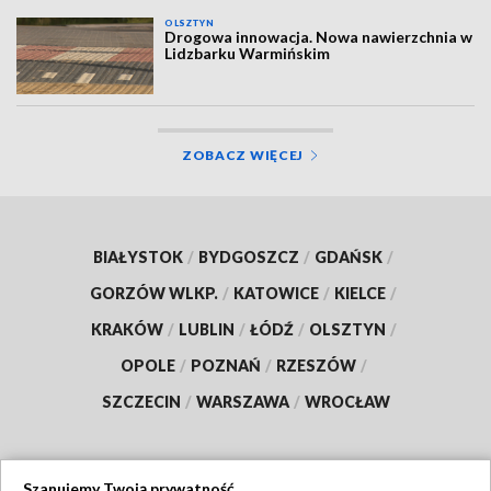
OLSZTYN
Drogowa innowacja. Nowa nawierzchnia w
Lidzbarku Warmińskim
ZOBACZ WIĘCEJ
BIAŁYSTOK
/
BYDGOSZCZ
/
GDAŃSK
/
GORZÓW WLKP.
/
KATOWICE
/
KIELCE
/
KRAKÓW
/
LUBLIN
/
ŁÓDŹ
/
OLSZTYN
/
OPOLE
/
POZNAŃ
/
RZESZÓW
/
SZCZECIN
/
WARSZAWA
/
WROCŁAW
Szanujemy Twoją prywatność