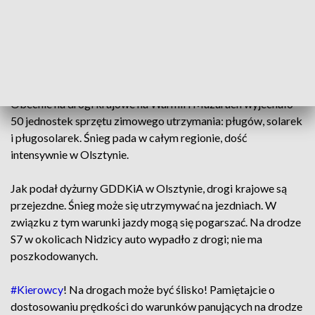
Opady śniegu przechodzą w sobotę od rana przez
Warmię i Mazury. Na drogi krajowe wyjechały pługi i
solarki - poinformował w sobotę dyżurny
utrzymania dróg Generalnej Dyrekcji Dróg
Krajowych i Autostrad w Olsztynie.
Obecnie na drogi krajowe na Warmii i Mazurach wyjechało
50 jednostek sprzętu zimowego utrzymania: pługów, solarek
i pługosolarek. Śnieg pada w całym regionie, dość
intensywnie w Olsztynie.
Jak podał dyżurny GDDKiA w Olsztynie, drogi krajowe są
przejezdne. Śnieg może się utrzymywać na jezdniach. W
związku z tym warunki jazdy mogą się pogarszać. Na drodze
S7 w okolicach Nidzicy auto wypadło z drogi; nie ma
poszkodowanych.
#Kierowcy
! Na drogach może być ślisko! Pamiętajcie o
dostosowaniu prędkości do warunków panujących na drodze