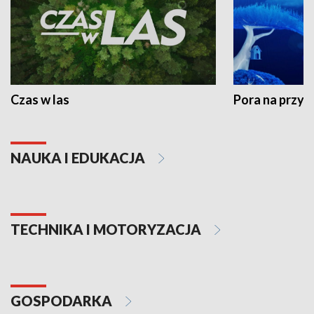
Czas w las
Pora na przyr
NAUKA I EDUKACJA
TECHNIKA I MOTORYZACJA
GOSPODARKA