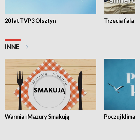
20 lat TVP3 Olsztyn
Trzecia fala -
INNE
Warmia i Mazury Smakują
Poczuj klimat