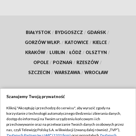
BIAŁYSTOK
/
BYDGOSZCZ
/
GDAŃSK
/
GORZÓW WLKP.
/
KATOWICE
/
KIELCE
/
KRAKÓW
/
LUBLIN
/
ŁÓDŹ
/
OLSZTYN
/
OPOLE
/
POZNAŃ
/
RZESZÓW
/
SZCZECIN
/
WARSZAWA
/
WROCŁAW
Szanujemy Twoją prywatność
Dołącz do nas:
Kliknij "Akceptuję i przechodzę do serwisu", aby wyrazić zgody na
korzystanie z technologii automatycznego śledzenia i zbierania danych,
TVP
dostęp do informacji na Twoim urządzeniu końcowym i ich
Abonament TVP
przechowywanie oraz na przetwarzanie Twoich danych osobowych przez
Regulamin TVP
nas, czyli Telewizję Polską S.A. w likwidacji (zwaną dalej również „TVP”),
Emisja w TVP
Zaufanych Partnerów z IAB* (1201 firm)
oraz pozostałych
Zaufanych
Polityka prywatności