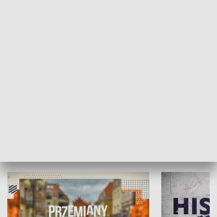
SPOŁECZEŃSTWO
Moje miejsce
Winda region
HISTORIA