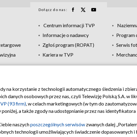
Dołącz do nas:
Centrum informacji TVP
Naziemna
Informacje o nadawcy
Program d
zetargowe
Zgłoś program (ROPAT)
Serwis fo
wizyjna
Kariera w TVP
Merchandi
Polityka prywatności
Moje zgody
Pomoc
Biuro re
ody na korzystanie z technologii automatycznego śledzenia i zbie
 danych osobowych przez nas, czyli Telewizję Polską S.A. w likw
VP (93 firm)
, w celach marketingowych (w tym do zautomatyzow
 poniżej, a także zgody na udostępnianie przez nas identyfikator
Ciebie naszych
poszczególnych serwisów
zwanych dalej „Portalem
obnych technologii umożliwiających świadczenie dopasowanych i be