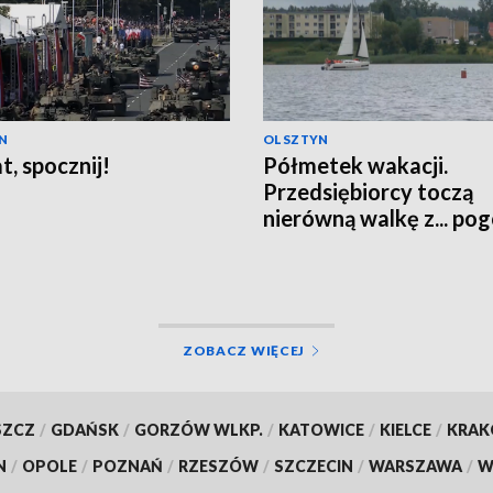
N
OLSZTYN
t, spocznij!
Półmetek wakacji.
Przedsiębiorcy toczą
nierówną walkę z... po
ZOBACZ WIĘCEJ
SZCZ
/
GDAŃSK
/
GORZÓW WLKP.
/
KATOWICE
/
KIELCE
/
KRA
N
/
OPOLE
/
POZNAŃ
/
RZESZÓW
/
SZCZECIN
/
WARSZAWA
/
W