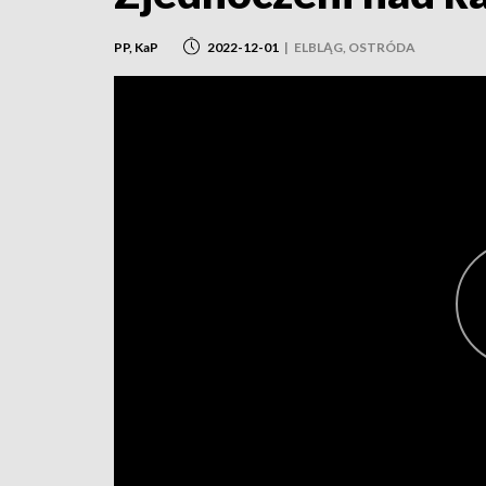
PP, KaP
2022-12-01
|
ELBLĄG, OSTRÓDA