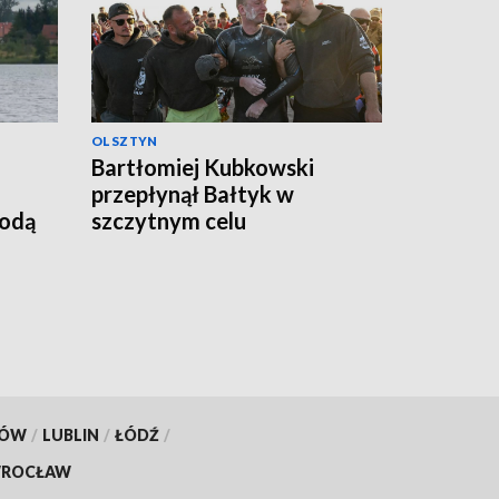
OLSZTYN
Bartłomiej Kubkowski
przepłynął Bałtyk w
godą
szczytnym celu
KÓW
/
LUBLIN
/
ŁÓDŹ
/
ROCŁAW