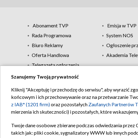
Abonament TVP
Emisja w TVP
Rada Programowa
System NOS
Biuro Reklamy
Ogłoszenie pr
Oferta Handlowa
Akademia Tele
Telegazeta ogłoszenia
Szanujemy Twoją prywatność
Regulamin TVP
Kliknij "Akceptuję i przechodzę do serwisu", aby wyrazić zg
końcowym i ich przechowywanie oraz na przetwarzanie Twoich
z IAB* (1201 firm)
oraz pozostałych
Zaufanych Partnerów T
mierzenia ich skuteczności) i pozostałych, które wskazujemy
Twoje dane osobowe zbierane podczas odwiedzania przez 
takich jak: pliki cookie, sygnalizatory WWW lub innych pod