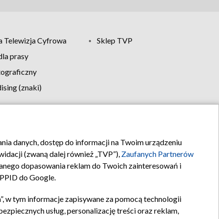
 Telewizja Cyfrowa
Sklep TVP
la prasy
tograficzny
sing (znaki)
klamy
Kontakt
rania danych, dostęp do informacji na Twoim urządzeniu
idacji (zwaną dalej również „TVP”),
Zaufanych Partnerów
anego dopasowania reklam do Twoich zainteresowań i
a PPID do Google.
”, w tym informacje zapisywane za pomocą technologii
zpiecznych usług, personalizację treści oraz reklam,