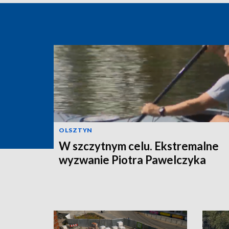
OLSZTYN
W szczytnym celu. Ekstremalne
wyzwanie Piotra Pawelczyka