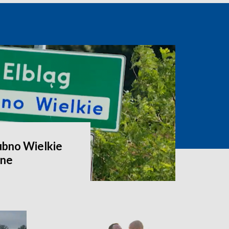
ubno Wielkie
zne