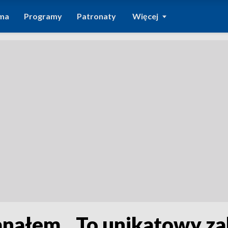
ma
Programy
Patronaty
Więcej
anałem. „To unikatowy z