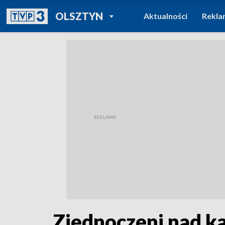
POWRÓT DO
OLSZTYN
Aktualności
Rekla
TVP REGIONY
Zjednoczeni nad k