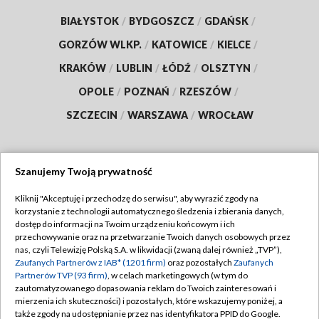
BIAŁYSTOK
/
BYDGOSZCZ
/
GDAŃSK
/
GORZÓW WLKP.
/
KATOWICE
/
KIELCE
/
KRAKÓW
/
LUBLIN
/
ŁÓDŹ
/
OLSZTYN
/
OPOLE
/
POZNAŃ
/
RZESZÓW
/
SZCZECIN
/
WARSZAWA
/
WROCŁAW
Szanujemy Twoją prywatność
Dołącz do nas:
Kliknij "Akceptuję i przechodzę do serwisu", aby wyrazić zgody na
korzystanie z technologii automatycznego śledzenia i zbierania danych,
TVP
dostęp do informacji na Twoim urządzeniu końcowym i ich
Abonament TVP
przechowywanie oraz na przetwarzanie Twoich danych osobowych przez
Regulamin TVP
nas, czyli Telewizję Polską S.A. w likwidacji (zwaną dalej również „TVP”),
Emisja w TVP
Zaufanych Partnerów z IAB* (1201 firm)
oraz pozostałych
Zaufanych
Polityka prywatności
Partnerów TVP (93 firm)
, w celach marketingowych (w tym do
Centrum informacji TVP
Moje zgody
zautomatyzowanego dopasowania reklam do Twoich zainteresowań i
mierzenia ich skuteczności) i pozostałych, które wskazujemy poniżej, a
Naziemna Telewizja Cyfrowa
Pomoc
także zgody na udostępnianie przez nas identyfikatora PPID do Google.