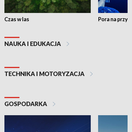
Czas w las
Pora na przyr
NAUKA I EDUKACJA
TECHNIKA I MOTORYZACJA
GOSPODARKA