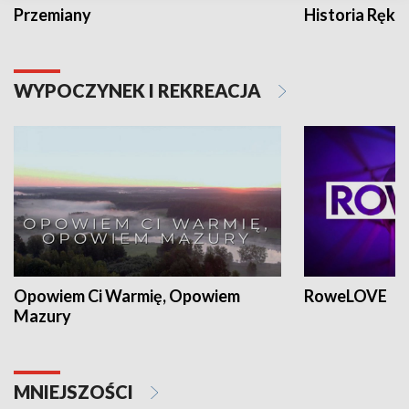
Przemiany
Historia Ręką
WYPOCZYNEK I REKREACJA
Opowiem Ci Warmię, Opowiem
RoweLOVE
Mazury
MNIEJSZOŚCI