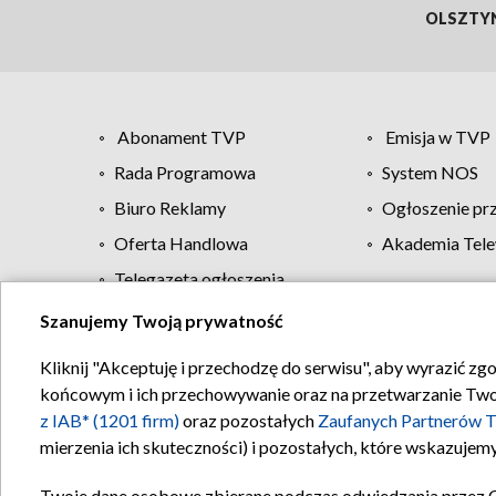
OLSZTY
Abonament TVP
Emisja w TVP
Rada Programowa
System NOS
Biuro Reklamy
Ogłoszenie pr
Oferta Handlowa
Akademia Tele
Telegazeta ogłoszenia
Szanujemy Twoją prywatność
Regulamin TVP
Kliknij "Akceptuję i przechodzę do serwisu", aby wyrazić zg
końcowym i ich przechowywanie oraz na przetwarzanie Twoich
z IAB* (1201 firm)
oraz pozostałych
Zaufanych Partnerów T
mierzenia ich skuteczności) i pozostałych, które wskazujemy
Twoje dane osobowe zbierane podczas odwiedzania przez 