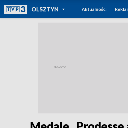
POWRÓT DO
OLSZTYN
Aktualności
Rekla
TVP REGIONY
Medale „Prodesse a