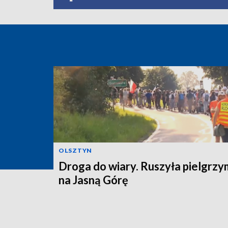
OLSZTYN
Droga do wiary. Ruszyła pielgrz
na Jasną Górę