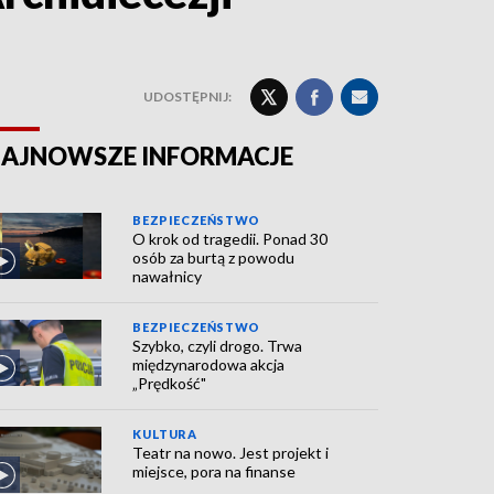
UDOSTĘPNIJ:
AJNOWSZE INFORMACJE
BEZPIECZEŃSTWO
O krok od tragedii. Ponad 30
osób za burtą z powodu
nawałnicy
BEZPIECZEŃSTWO
Szybko, czyli drogo. Trwa
międzynarodowa akcja
„Prędkość"
KULTURA
Teatr na nowo. Jest projekt i
miejsce, pora na finanse