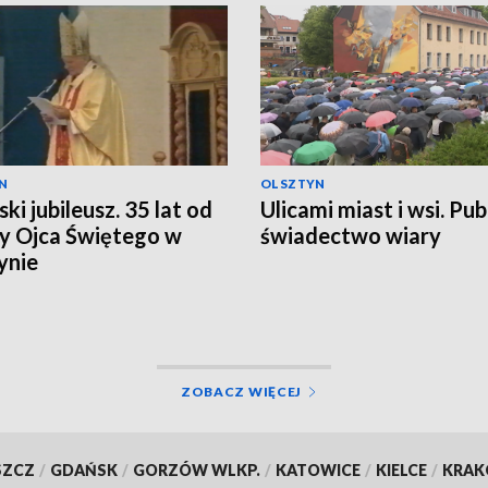
N
OLSZTYN
ki jubileusz. 35 lat od
Ulicami miast i wsi. Pub
y Ojca Świętego w
świadectwo wiary
ynie
ZOBACZ WIĘCEJ
SZCZ
/
GDAŃSK
/
GORZÓW WLKP.
/
KATOWICE
/
KIELCE
/
KRA