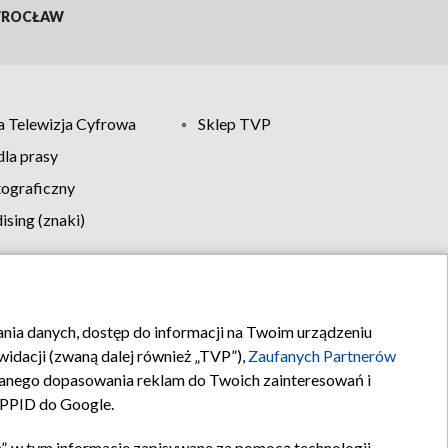
ROCŁAW
 Telewizja Cyfrowa
Sklep TVP
la prasy
tograficzny
sing (znaki)
klamy
Kontakt
rania danych, dostęp do informacji na Twoim urządzeniu
idacji (zwaną dalej również „TVP”),
Zaufanych Partnerów
anego dopasowania reklam do Twoich zainteresowań i
a PPID do Google.
”, w tym informacje zapisywane za pomocą technologii