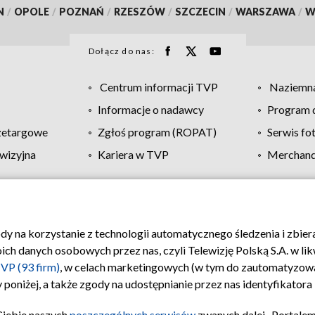
N
/
OPOLE
/
POZNAŃ
/
RZESZÓW
/
SZCZECIN
/
WARSZAWA
/
W
Dołącz do nas:
Centrum informacji TVP
Naziemna
Informacje o nadawcy
Program d
zetargowe
Zgłoś program (ROPAT)
Serwis fo
wizyjna
Kariera w TVP
Merchandi
Polityka prywatności
Moje zgody
Pomoc
Biuro re
ody na korzystanie z technologii automatycznego śledzenia i zbie
 danych osobowych przez nas, czyli Telewizję Polską S.A. w likw
VP (93 firm)
, w celach marketingowych (w tym do zautomatyzow
 poniżej, a także zgody na udostępnianie przez nas identyfikator
Ciebie naszych
poszczególnych serwisów
zwanych dalej „Portalem