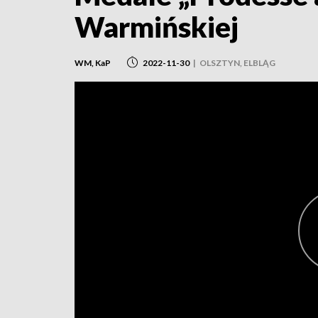
Warmińskiej
WM, KaP
2022-11-30
|
OLSZTYN, ELBLĄG