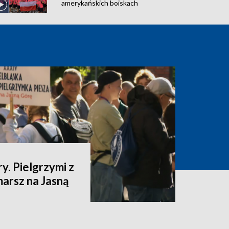
amerykańskich boiskach
y. Pielgrzymi z
marsz na Jasną