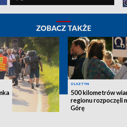
ZOBACZ TAKŻE
OLSZTYN
ymka
500 kilometrów wiar
regionu rozpoczęli 
Górę