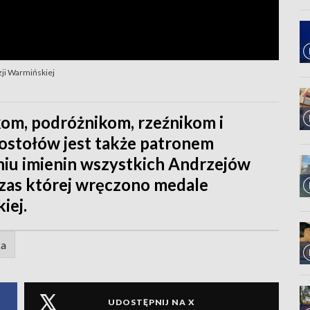
zji Warmińskiej
kom, podróżnikom, rzeźnikom i
ostołów jest także patronem
niu imienin wszystkich Andrzejów
czas której wręczono medale
iej.
ka
UDOSTĘPNIJ NA X