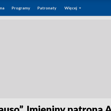
ma
Programy
Patronaty
Więcej
uso”. Imieniny patrona A