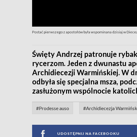
Postać pierwszego z apostołów była wspominana dzisiaj w Diece
Święty Andrzej patronuje ryba
rycerzom. Jeden z dwunastu ap
Archidiecezji Warmińskiej. W d
odbyła się specjalna msza, pod
zasłużonym wspólnocie katolick
#Prodesse auso
#Archidiecezja Warmińs
UDOSTĘPNIJ NA FACEBOOKU