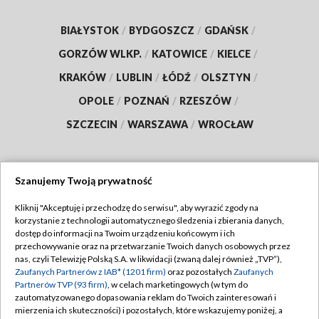
BIAŁYSTOK
/
BYDGOSZCZ
/
GDAŃSK
/
GORZÓW WLKP.
/
KATOWICE
/
KIELCE
/
KRAKÓW
/
LUBLIN
/
ŁÓDŹ
/
OLSZTYN
/
OPOLE
/
POZNAŃ
/
RZESZÓW
/
SZCZECIN
/
WARSZAWA
/
WROCŁAW
Szanujemy Twoją prywatność
Dołącz do nas:
Kliknij "Akceptuję i przechodzę do serwisu", aby wyrazić zgody na
korzystanie z technologii automatycznego śledzenia i zbierania danych,
TVP
dostęp do informacji na Twoim urządzeniu końcowym i ich
Abonament TVP
przechowywanie oraz na przetwarzanie Twoich danych osobowych przez
Regulamin TVP
nas, czyli Telewizję Polską S.A. w likwidacji (zwaną dalej również „TVP”),
Emisja w TVP
Polityka prywatności
Zaufanych Partnerów z IAB* (1201 firm)
oraz pozostałych
Zaufanych
Partnerów TVP (93 firm)
, w celach marketingowych (w tym do
Centrum informacji TVP
Moje zgody
zautomatyzowanego dopasowania reklam do Twoich zainteresowań i
mierzenia ich skuteczności) i pozostałych, które wskazujemy poniżej, a
Naziemna Telewizja Cyfrowa
Pomoc