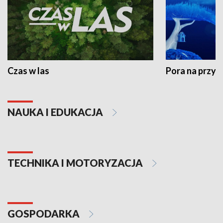
Czas w las
Pora na przyr
NAUKA I EDUKACJA
TECHNIKA I MOTORYZACJA
GOSPODARKA