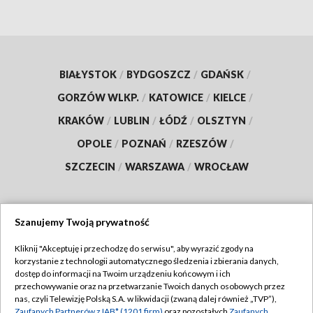
BIAŁYSTOK
/
BYDGOSZCZ
/
GDAŃSK
/
GORZÓW WLKP.
/
KATOWICE
/
KIELCE
/
KRAKÓW
/
LUBLIN
/
ŁÓDŹ
/
OLSZTYN
/
OPOLE
/
POZNAŃ
/
RZESZÓW
/
SZCZECIN
/
WARSZAWA
/
WROCŁAW
Szanujemy Twoją prywatność
Dołącz do nas:
Kliknij "Akceptuję i przechodzę do serwisu", aby wyrazić zgody na
korzystanie z technologii automatycznego śledzenia i zbierania danych,
TVP
dostęp do informacji na Twoim urządzeniu końcowym i ich
Abonament TVP
przechowywanie oraz na przetwarzanie Twoich danych osobowych przez
Regulamin TVP
nas, czyli Telewizję Polską S.A. w likwidacji (zwaną dalej również „TVP”),
Emisja w TVP
Zaufanych Partnerów z IAB* (1201 firm)
oraz pozostałych
Zaufanych
Polityka prywatności