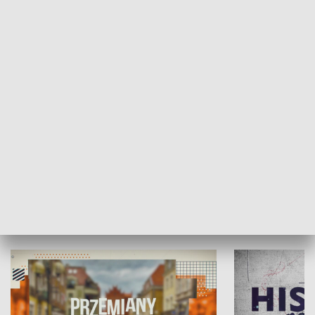
SPOŁECZEŃSTWO
Moje miejsce
Winda region
HISTORIA