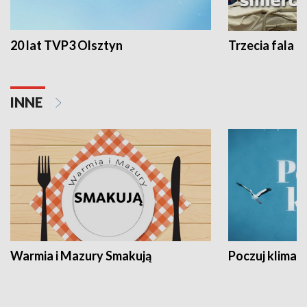
20 lat TVP3 Olsztyn
Trzecia fala -
INNE
Warmia i Mazury Smakują
Poczuj klimat