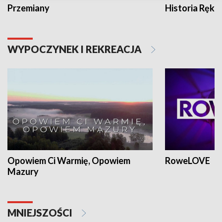
Przemiany
Historia Ręką
WYPOCZYNEK I REKREACJA
Opowiem Ci Warmię, Opowiem
RoweLOVE
Mazury
MNIEJSZOŚCI