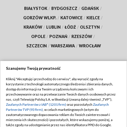
BIAŁYSTOK
/
BYDGOSZCZ
/
GDAŃSK
/
GORZÓW WLKP.
/
KATOWICE
/
KIELCE
/
KRAKÓW
/
LUBLIN
/
ŁÓDŹ
/
OLSZTYN
/
OPOLE
/
POZNAŃ
/
RZESZÓW
/
SZCZECIN
/
WARSZAWA
/
WROCŁAW
Szanujemy Twoją prywatność
Dołącz do nas:
Kliknij "Akceptuję i przechodzę do serwisu", aby wyrazić zgody na
korzystanie z technologii automatycznego śledzenia i zbierania danych,
TVP
dostęp do informacji na Twoim urządzeniu końcowym i ich
Abonament TVP
przechowywanie oraz na przetwarzanie Twoich danych osobowych przez
Regulamin TVP
nas, czyli Telewizję Polską S.A. w likwidacji (zwaną dalej również „TVP”),
Emisja w TVP
Zaufanych Partnerów z IAB* (1201 firm)
oraz pozostałych
Zaufanych
Polityka prywatności
Partnerów TVP (93 firm)
, w celach marketingowych (w tym do
Centrum informacji TVP
Moje zgody
zautomatyzowanego dopasowania reklam do Twoich zainteresowań i
mierzenia ich skuteczności) i pozostałych, które wskazujemy poniżej, a
Naziemna Telewizja Cyfrowa
Pomoc
także zgody na udostępnianie przez nas identyfikatora PPID do Google.