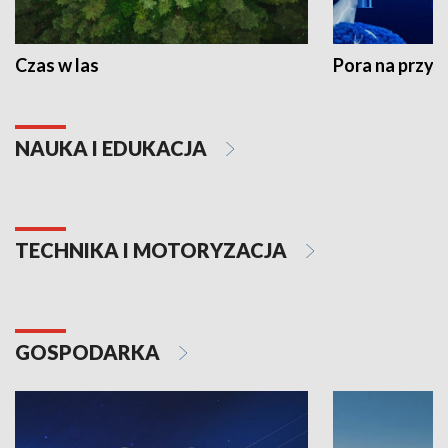
Czas w las
Pora na przyr
NAUKA I EDUKACJA
TECHNIKA I MOTORYZACJA
GOSPODARKA