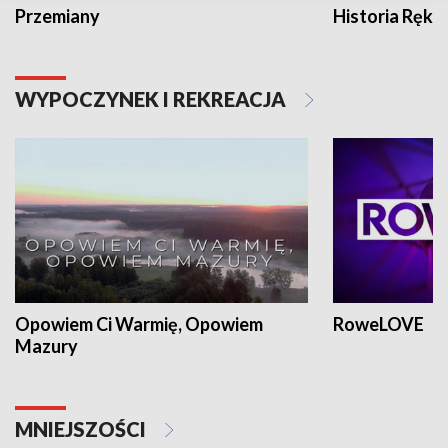
Przemiany
Historia Ręką
WYPOCZYNEK I REKREACJA
Opowiem Ci Warmię, Opowiem
RoweLOVE
Mazury
MNIEJSZOŚCI