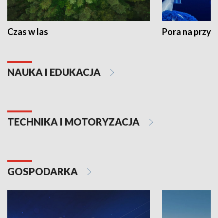
Czas w las
Pora na przyr
NAUKA I EDUKACJA
TECHNIKA I MOTORYZACJA
GOSPODARKA