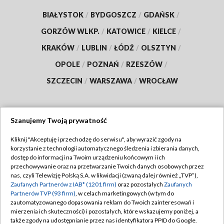
BIAŁYSTOK
/
BYDGOSZCZ
/
GDAŃSK
/
GORZÓW WLKP.
/
KATOWICE
/
KIELCE
/
KRAKÓW
/
LUBLIN
/
ŁÓDŹ
/
OLSZTYN
/
OPOLE
/
POZNAŃ
/
RZESZÓW
/
SZCZECIN
/
WARSZAWA
/
WROCŁAW
Szanujemy Twoją prywatność
Dołącz do nas:
Kliknij "Akceptuję i przechodzę do serwisu", aby wyrazić zgody na
korzystanie z technologii automatycznego śledzenia i zbierania danych,
TVP
dostęp do informacji na Twoim urządzeniu końcowym i ich
Abonament TVP
przechowywanie oraz na przetwarzanie Twoich danych osobowych przez
Regulamin TVP
nas, czyli Telewizję Polską S.A. w likwidacji (zwaną dalej również „TVP”),
Emisja w TVP
Zaufanych Partnerów z IAB* (1201 firm)
oraz pozostałych
Zaufanych
Polityka prywatności
Partnerów TVP (93 firm)
, w celach marketingowych (w tym do
Centrum informacji TVP
Moje zgody
zautomatyzowanego dopasowania reklam do Twoich zainteresowań i
mierzenia ich skuteczności) i pozostałych, które wskazujemy poniżej, a
Naziemna Telewizja Cyfrowa
Pomoc
także zgody na udostępnianie przez nas identyfikatora PPID do Google.