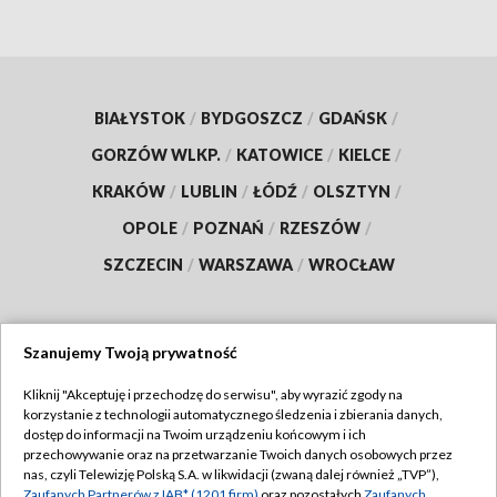
BIAŁYSTOK
/
BYDGOSZCZ
/
GDAŃSK
/
GORZÓW WLKP.
/
KATOWICE
/
KIELCE
/
KRAKÓW
/
LUBLIN
/
ŁÓDŹ
/
OLSZTYN
/
OPOLE
/
POZNAŃ
/
RZESZÓW
/
SZCZECIN
/
WARSZAWA
/
WROCŁAW
Szanujemy Twoją prywatność
Dołącz do nas:
Kliknij "Akceptuję i przechodzę do serwisu", aby wyrazić zgody na
korzystanie z technologii automatycznego śledzenia i zbierania danych,
TVP
dostęp do informacji na Twoim urządzeniu końcowym i ich
Abonament TVP
przechowywanie oraz na przetwarzanie Twoich danych osobowych przez
Regulamin TVP
nas, czyli Telewizję Polską S.A. w likwidacji (zwaną dalej również „TVP”),
Emisja w TVP
Zaufanych Partnerów z IAB* (1201 firm)
oraz pozostałych
Zaufanych
Polityka prywatności