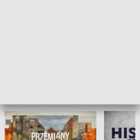
SPOŁECZEŃSTWO
Moje miejsce
Winda region
HISTORIA