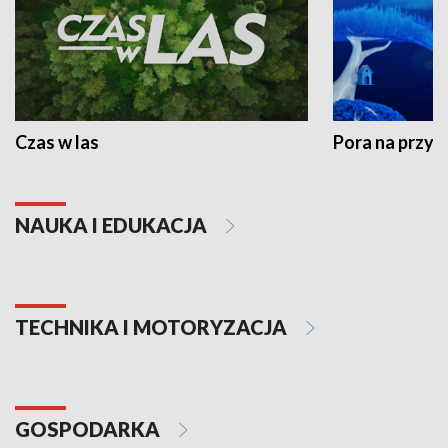
Czas w las
Pora na przyr
NAUKA I EDUKACJA
TECHNIKA I MOTORYZACJA
GOSPODARKA