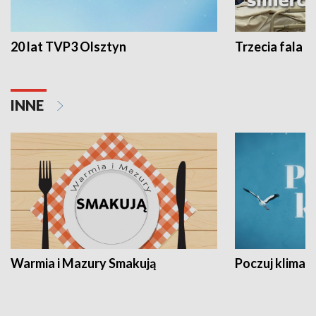
20 lat TVP3 Olsztyn
Trzecia fala -
INNE
Warmia i Mazury Smakują
Poczuj klimat