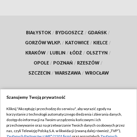
BIAŁYSTOK
/
BYDGOSZCZ
/
GDAŃSK
/
GORZÓW WLKP.
/
KATOWICE
/
KIELCE
/
KRAKÓW
/
LUBLIN
/
ŁÓDŹ
/
OLSZTYN
/
OPOLE
/
POZNAŃ
/
RZESZÓW
/
SZCZECIN
/
WARSZAWA
/
WROCŁAW
Szanujemy Twoją prywatność
Dołącz do nas:
Kliknij "Akceptuję i przechodzę do serwisu", aby wyrazić zgody na
korzystanie z technologii automatycznego śledzenia i zbierania danych,
TVP
dostęp do informacji na Twoim urządzeniu końcowym i ich
Abonament TVP
przechowywanie oraz na przetwarzanie Twoich danych osobowych przez
Regulamin TVP
nas, czyli Telewizję Polską S.A. w likwidacji (zwaną dalej również „TVP”),
Emisja w TVP
Zaufanych Partnerów z IAB* (1201 firm)
oraz pozostałych
Zaufanych
Polityka prywatności