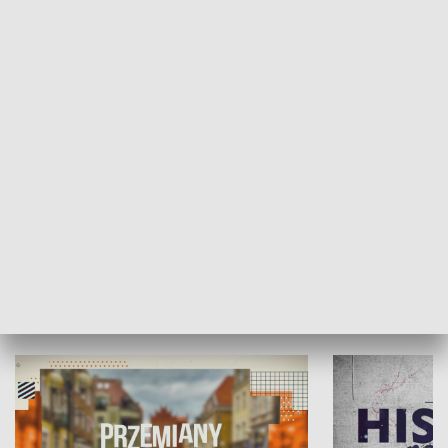
SPOŁECZEŃSTWO
Moje miejsce
Winda region
HISTORIA