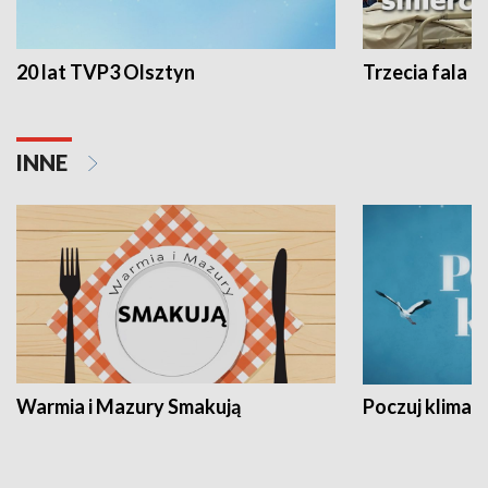
20 lat TVP3 Olsztyn
Trzecia fala -
INNE
Warmia i Mazury Smakują
Poczuj klimat