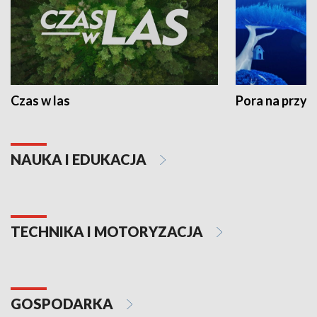
Czas w las
Pora na przyr
NAUKA I EDUKACJA
TECHNIKA I MOTORYZACJA
GOSPODARKA