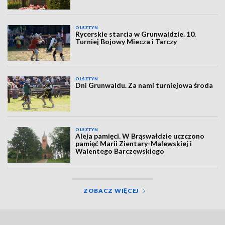
OLSZTYN
Rycerskie starcia w Grunwaldzie. 10.
Turniej Bojowy Miecza i Tarczy
OLSZTYN
Dni Grunwaldu. Za nami turniejowa środa
OLSZTYN
Aleja pamięci. W Brąswałdzie uczczono
pamięć Marii Zientary-Malewskiej i
Walentego Barczewskiego
ZOBACZ WIĘCEJ