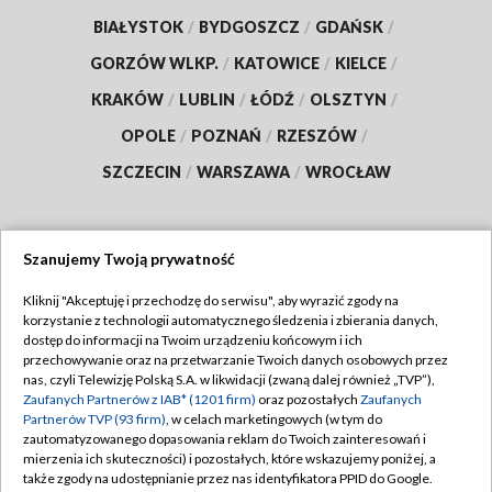
BIAŁYSTOK
/
BYDGOSZCZ
/
GDAŃSK
/
GORZÓW WLKP.
/
KATOWICE
/
KIELCE
/
KRAKÓW
/
LUBLIN
/
ŁÓDŹ
/
OLSZTYN
/
OPOLE
/
POZNAŃ
/
RZESZÓW
/
SZCZECIN
/
WARSZAWA
/
WROCŁAW
Szanujemy Twoją prywatność
Dołącz do nas:
Kliknij "Akceptuję i przechodzę do serwisu", aby wyrazić zgody na
korzystanie z technologii automatycznego śledzenia i zbierania danych,
TVP
dostęp do informacji na Twoim urządzeniu końcowym i ich
Abonament TVP
przechowywanie oraz na przetwarzanie Twoich danych osobowych przez
Regulamin TVP
nas, czyli Telewizję Polską S.A. w likwidacji (zwaną dalej również „TVP”),
Emisja w TVP
Polityka prywatności
Zaufanych Partnerów z IAB* (1201 firm)
oraz pozostałych
Zaufanych
Partnerów TVP (93 firm)
, w celach marketingowych (w tym do
Centrum informacji TVP
Moje zgody
zautomatyzowanego dopasowania reklam do Twoich zainteresowań i
mierzenia ich skuteczności) i pozostałych, które wskazujemy poniżej, a
Naziemna Telewizja Cyfrowa
Pomoc
także zgody na udostępnianie przez nas identyfikatora PPID do Google.