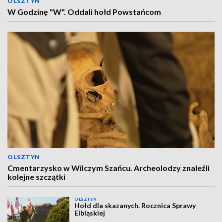
OLSZTYN
W Godzinę "W". Oddali hołd Powstańcom
OLSZTYN
Cmentarzysko w Wilczym Szańcu. Archeolodzy znaleźli
kolejne szczątki
OLSZTYN
Hołd dla skazanych. Rocznica Sprawy
Elbląskiej