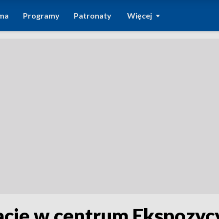
ma
Programy
Patronaty
Więcej
cję w centrum Ekspozyc