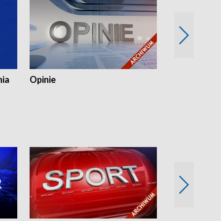
nia
Opinie
Opinie Elblą