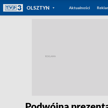
POWRÓT DO
OLSZTYN
Aktualności
Rekla
TVP REGIONY
Podwójną prezenta