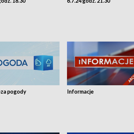
godz. 18.30
6.7.24 godz. 21.30
za pogody
Informacje