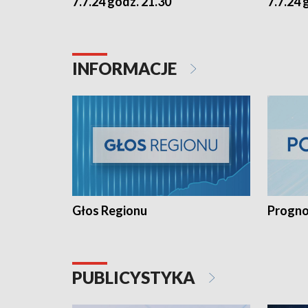
7.7.24 godz. 21.30
7.7.24 
INFORMACJE
Głos Regionu
Progno
PUBLICYSTYKA