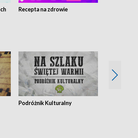
ach
Recepta na zdrowie
Wybieram z
Podróżnik Kulturalny
Okolice Szla