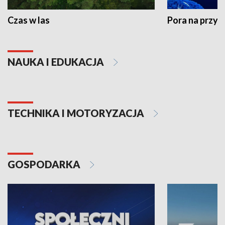
Czas w las
Pora na przyr
NAUKA I EDUKACJA
TECHNIKA I MOTORYZACJA
GOSPODARKA