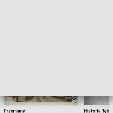
Moje miejsce
Winda region
HISTORIA
Przemiany
Historia Ręką