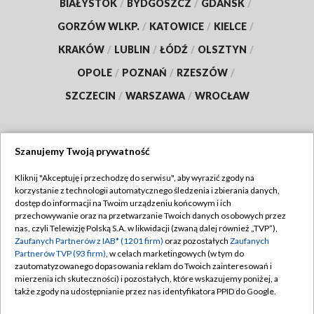
BIAŁYSTOK
/
BYDGOSZCZ
/
GDAŃSK
/
GORZÓW WLKP.
/
KATOWICE
/
KIELCE
/
KRAKÓW
/
LUBLIN
/
ŁÓDŹ
/
OLSZTYN
/
OPOLE
/
POZNAŃ
/
RZESZÓW
/
SZCZECIN
/
WARSZAWA
/
WROCŁAW
Szanujemy Twoją prywatność
Dołącz do nas:
Kliknij "Akceptuję i przechodzę do serwisu", aby wyrazić zgody na
korzystanie z technologii automatycznego śledzenia i zbierania danych,
TVP
dostęp do informacji na Twoim urządzeniu końcowym i ich
Abonament TVP
przechowywanie oraz na przetwarzanie Twoich danych osobowych przez
Regulamin TVP
nas, czyli Telewizję Polską S.A. w likwidacji (zwaną dalej również „TVP”),
Emisja w TVP
Zaufanych Partnerów z IAB* (1201 firm)
oraz pozostałych
Zaufanych
Polityka prywatności
Partnerów TVP (93 firm)
, w celach marketingowych (w tym do
Centrum informacji TVP
Moje zgody
zautomatyzowanego dopasowania reklam do Twoich zainteresowań i
mierzenia ich skuteczności) i pozostałych, które wskazujemy poniżej, a
Naziemna Telewizja Cyfrowa
Pomoc
także zgody na udostępnianie przez nas identyfikatora PPID do Google.
Sklep TVP
Biuro reklamy