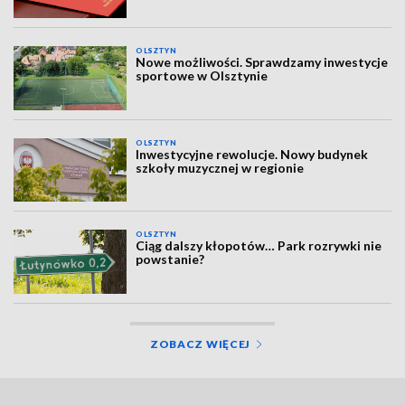
OLSZTYN
Nowe możliwości. Sprawdzamy inwestycje
sportowe w Olsztynie
OLSZTYN
Inwestycyjne rewolucje. Nowy budynek
szkoły muzycznej w regionie
OLSZTYN
Ciąg dalszy kłopotów… Park rozrywki nie
powstanie?
ZOBACZ WIĘCEJ