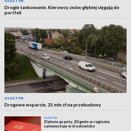
OLSZTYN
Drogie tankowanie. Kierowcy znów głębiej sięgają do
portfeli
OLSZTYN
Drogowe wsparcie. 21 mln zł na przebudowy
OLSZTYN
Zielone granty. 20 gmin w regionie
zainwestuje w środowisko