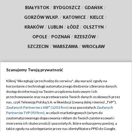
BIAŁYSTOK
/
BYDGOSZCZ
/
GDAŃSK
/
GORZÓW WLKP.
/
KATOWICE
/
KIELCE
/
KRAKÓW
/
LUBLIN
/
ŁÓDŹ
/
OLSZTYN
/
OPOLE
/
POZNAŃ
/
RZESZÓW
/
SZCZECIN
/
WARSZAWA
/
WROCŁAW
Szanujemy Twoją prywatność
Dołącz do nas:
Kliknij "Akceptuję i przechodzę do serwisu", aby wyrazić zgody na
korzystanie z technologii automatycznego śledzenia i zbierania danych,
TVP
dostęp do informacji na Twoim urządzeniu końcowym i ich
Abonament TVP
przechowywanie oraz na przetwarzanie Twoich danych osobowych przez
Regulamin TVP
nas, czyli Telewizję Polską S.A. w likwidacji (zwaną dalej również „TVP”),
Emisja w TVP
Polityka prywatności
Zaufanych Partnerów z IAB* (1201 firm)
oraz pozostałych
Zaufanych
Partnerów TVP (93 firm)
, w celach marketingowych (w tym do
Centrum informacji TVP
Moje zgody
zautomatyzowanego dopasowania reklam do Twoich zainteresowań i
mierzenia ich skuteczności) i pozostałych, które wskazujemy poniżej, a
Naziemna Telewizja Cyfrowa
Pomoc
także zgody na udostępnianie przez nas identyfikatora PPID do Google.