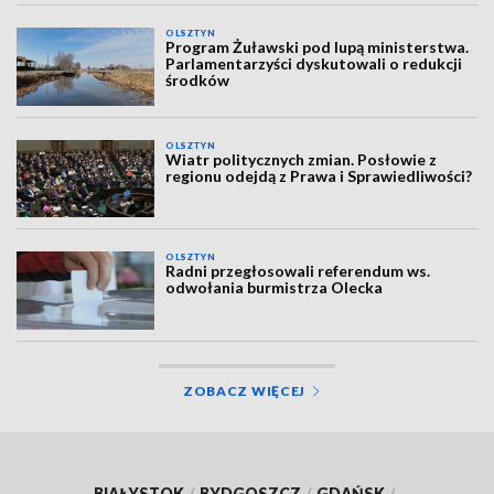
OLSZTYN
Program Żuławski pod lupą ministerstwa.
Parlamentarzyści dyskutowali o redukcji
środków
OLSZTYN
Wiatr politycznych zmian. Posłowie z
regionu odejdą z Prawa i Sprawiedliwości?
OLSZTYN
Radni przegłosowali referendum ws.
odwołania burmistrza Olecka
ZOBACZ WIĘCEJ
BIAŁYSTOK
/
BYDGOSZCZ
/
GDAŃSK
/