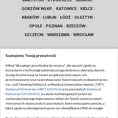
GORZÓW WLKP.
/
KATOWICE
/
KIELCE
/
KRAKÓW
/
LUBLIN
/
ŁÓDŹ
/
OLSZTYN
/
OPOLE
/
POZNAŃ
/
RZESZÓW
/
SZCZECIN
/
WARSZAWA
/
WROCŁAW
Szanujemy Twoją prywatność
Dołącz do nas:
Kliknij "Akceptuję i przechodzę do serwisu", aby wyrazić zgody na
korzystanie z technologii automatycznego śledzenia i zbierania danych,
TVP
dostęp do informacji na Twoim urządzeniu końcowym i ich
Abonament TVP
przechowywanie oraz na przetwarzanie Twoich danych osobowych przez
Regulamin TVP
nas, czyli Telewizję Polską S.A. w likwidacji (zwaną dalej również „TVP”),
Emisja w TVP
Polityka prywatności
Zaufanych Partnerów z IAB* (1201 firm)
oraz pozostałych
Zaufanych
Partnerów TVP (93 firm)
, w celach marketingowych (w tym do
Centrum informacji TVP
Moje zgody
zautomatyzowanego dopasowania reklam do Twoich zainteresowań i
mierzenia ich skuteczności) i pozostałych, które wskazujemy poniżej, a
Naziemna Telewizja Cyfrowa
Pomoc
także zgody na udostępnianie przez nas identyfikatora PPID do Google.
Sklep TVP
Biuro reklamy