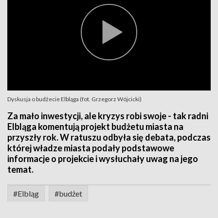
Dyskusja o budżecie Elbląga (fot. Grzegorz Wójcicki)
Za mało inwestycji, ale kryzys robi swoje - tak radni
Elbląga komentują projekt budżetu miasta na
przyszły rok. W ratuszu odbyła się debata, podczas
której władze miasta podały podstawowe
informacje o projekcie i wysłuchały uwag na jego
temat.
#Elbląg
#budżet