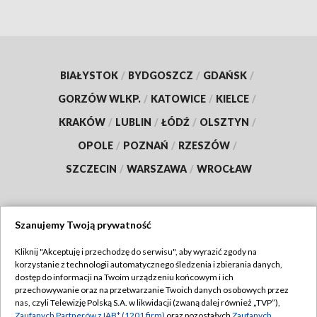
BIAŁYSTOK
/
BYDGOSZCZ
/
GDAŃSK
/
GORZÓW WLKP.
/
KATOWICE
/
KIELCE
/
KRAKÓW
/
LUBLIN
/
ŁÓDŹ
/
OLSZTYN
/
OPOLE
/
POZNAŃ
/
RZESZÓW
/
SZCZECIN
/
WARSZAWA
/
WROCŁAW
Szanujemy Twoją prywatność
Dołącz do nas:
Kliknij "Akceptuję i przechodzę do serwisu", aby wyrazić zgody na
korzystanie z technologii automatycznego śledzenia i zbierania danych,
TVP
dostęp do informacji na Twoim urządzeniu końcowym i ich
Abonament TVP
przechowywanie oraz na przetwarzanie Twoich danych osobowych przez
Regulamin TVP
nas, czyli Telewizję Polską S.A. w likwidacji (zwaną dalej również „TVP”),
Emisja w TVP
Zaufanych Partnerów z IAB* (1201 firm)
oraz pozostałych
Zaufanych
Polityka prywatności