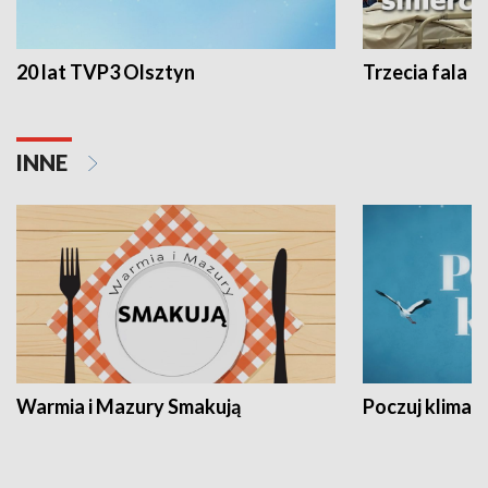
20 lat TVP3 Olsztyn
Trzecia fala -
INNE
Warmia i Mazury Smakują
Poczuj klimat