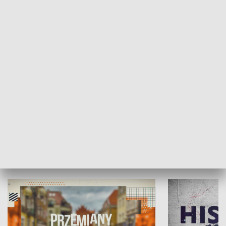
SPOŁECZEŃSTWO
Moje miejsce
Winda region
HISTORIA