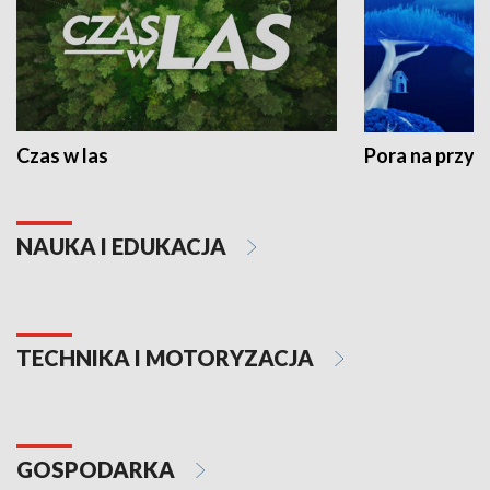
Czas w las
Pora na przyr
NAUKA I EDUKACJA
TECHNIKA I MOTORYZACJA
GOSPODARKA