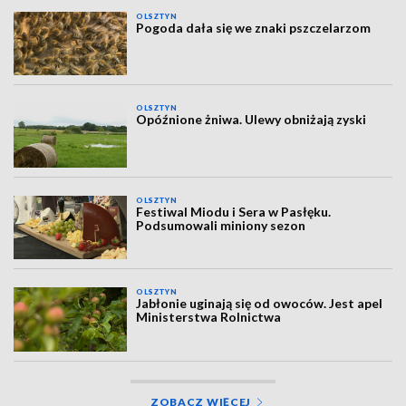
OLSZTYN
Pogoda dała się we znaki pszczelarzom
OLSZTYN
Opóźnione żniwa. Ulewy obniżają zyski
OLSZTYN
Festiwal Miodu i Sera w Pasłęku.
Podsumowali miniony sezon
OLSZTYN
Jabłonie uginają się od owoców. Jest apel
Ministerstwa Rolnictwa
ZOBACZ WIĘCEJ