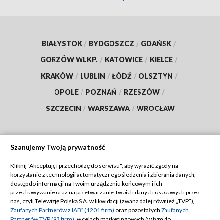
BIAŁYSTOK
/
BYDGOSZCZ
/
GDAŃSK
/
GORZÓW WLKP.
/
KATOWICE
/
KIELCE
/
KRAKÓW
/
LUBLIN
/
ŁÓDŹ
/
OLSZTYN
/
OPOLE
/
POZNAŃ
/
RZESZÓW
/
SZCZECIN
/
WARSZAWA
/
WROCŁAW
Szanujemy Twoją prywatność
Dołącz do nas:
Kliknij "Akceptuję i przechodzę do serwisu", aby wyrazić zgody na
korzystanie z technologii automatycznego śledzenia i zbierania danych,
TVP
dostęp do informacji na Twoim urządzeniu końcowym i ich
Abonament TVP
przechowywanie oraz na przetwarzanie Twoich danych osobowych przez
Regulamin TVP
nas, czyli Telewizję Polską S.A. w likwidacji (zwaną dalej również „TVP”),
Emisja w TVP
Polityka prywatności
Zaufanych Partnerów z IAB* (1201 firm)
oraz pozostałych
Zaufanych
Partnerów TVP (93 firm)
, w celach marketingowych (w tym do