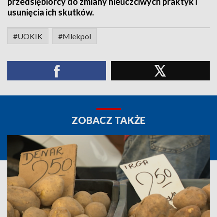
przedsiębiorcy do zmiany nieuczciwych praktyk i
usunięcia ich skutków.
#UOKIK
#Mlekpol
ZOBACZ TAKŻE